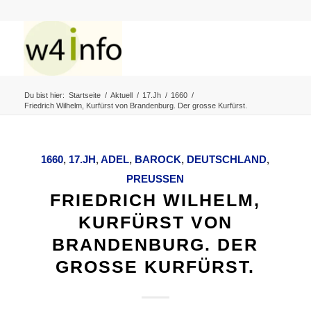
Du bist hier:
Startseite
/
Aktuell
/
17.Jh
/
1660
/
Friedrich Wilhelm, Kurfürst von Brandenburg. Der grosse Kurfürst.
1660
,
17.JH
,
ADEL
,
BAROCK
,
DEUTSCHLAND
,
PREUSSEN
FRIEDRICH WILHELM,
KURFÜRST VON
BRANDENBURG. DER
GROSSE KURFÜRST.