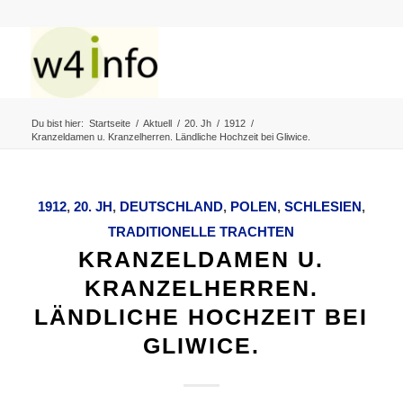
Du bist hier:
Startseite
/
Aktuell
/
20. Jh
/
1912
/
Kranzeldamen u. Kranzelherren. Ländliche Hochzeit bei Gliwice.
1912
,
20. JH
,
DEUTSCHLAND
,
POLEN
,
SCHLESIEN
,
TRADITIONELLE TRACHTEN
KRANZELDAMEN U.
KRANZELHERREN.
LÄNDLICHE HOCHZEIT BEI
GLIWICE.