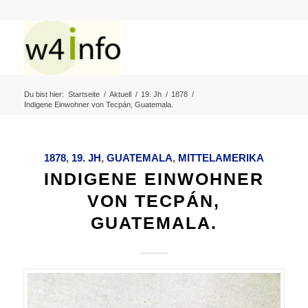
Du bist hier:
Startseite
/
Aktuell
/
19. Jh
/
1878
/
Indigene Einwohner von Tecpán, Guatemala.
1878
,
19. JH
,
GUATEMALA
,
MITTELAMERIKA
INDIGENE EINWOHNER
VON TECPÁN,
GUATEMALA.