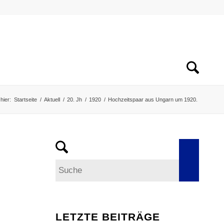
hier:
Startseite
/
Aktuell
/
20. Jh
/
1920
/
Hochzeitspaar aus Ungarn um 1920.
LETZTE BEITRÄGE