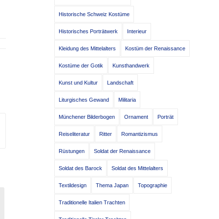
Historische Schweiz Kostüme
Historisches Porträtwerk
Interieur
Kleidung des Mittelalters
Kostüm der Renaissance
Kostüme der Gotik
Kunsthandwerk
Kunst und Kultur
Landschaft
Liturgisches Gewand
Militaria
Münchener Bilderbogen
Ornament
Porträt
Reiseliteratur
Ritter
Romantizismus
Rüstungen
Soldat der Renaissance
Soldat des Barock
Soldat des Mittelalters
Textildesign
Thema Japan
Topographie
Traditionelle Italien Trachten