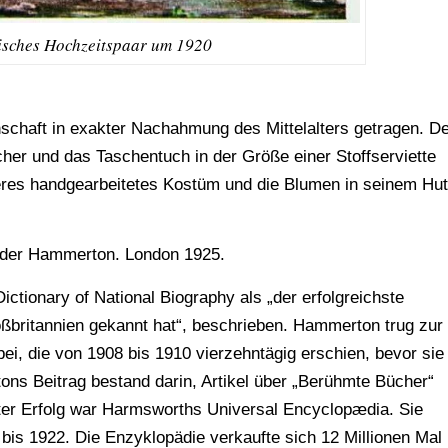
risches Hochzeitspaar um 1920
schaft in exakter Nachahmung des Mittelalters getragen. D
her und das Taschentuch in der Größe einer Stoffserviette
eres handgearbeitetes Kostüm und die Blumen in seinem Hut
ander Hammerton. London 1925.
tionary of National Biography als „der erfolgreichste
britannien gekannt hat“, beschrieben. Hammerton trug zur
i, die von 1908 bis 1910 vierzehntägig erschien, bevor sie
ons Beitrag bestand darin, Artikel über „Berühmte Bücher“
er Erfolg war Harmsworths Universal Encyclopædia. Sie
bis 1922. Die Enzyklopädie verkaufte sich 12 Millionen Mal