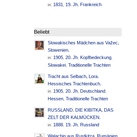
1831
19. Jh
Frankreich
in:
,
,
Beliebt
Slowakisches Mädchen aus Važec,
Slowenien.
1905
20. Jh
Kopfbedeckung
in:
,
,
,
Slowakei
Traditionelle Trachten
,
Tracht aus Selbach, Lora.
Hessisches Trachtenbuch.
1905
20. Jh
Deutschland
in:
,
,
,
Hessen
Traditionelle Trachten
,
RUSSLAND. DIE KIBITKA, DAS
ZELT DER KALMÜCKEN.
1888
19. Jh
Russland
in:
,
,
Walachin aus Rustkitza. Rumänien