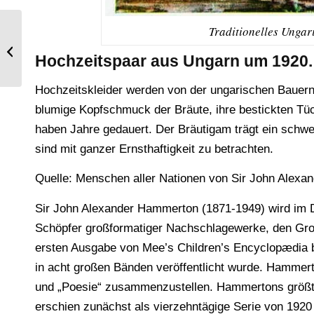
Traditionelles Unga
Karolinger. Minnesänger,
karolingischer Herzog und Ritter um
Hochzeitspaar aus Ungarn um 1920.
800.
Hochzeitskleider werden von der ungarischen Bauern
blumige Kopfschmuck der Bräute, ihre bestickten Tüc
haben Jahre gedauert. Der Bräutigam trägt ein schw
sind mit ganzer Ernsthaftigkeit zu betrachten.
Quelle: Menschen aller Nationen von Sir John Alex
Sir John Alexander Hammerton (1871-1949) wird im Dic
Schöpfer großformatiger Nachschlagewerke, den Groß
ersten Ausgabe von Mee’s Children’s Encyclopædia be
in acht großen Bänden veröffentlicht wurde. Hammert
und „Poesie“ zusammenzustellen. Hammertons größt
erschien zunächst als vierzehntägige Serie von 1920 