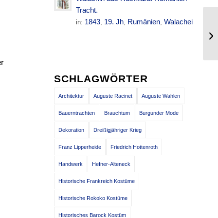
Tracht.
1843
19. Jh
Rumänien
Walachei
in:
,
,
,
Ar
Kr
er
SCHLAGWÖRTER
Architektur
Auguste Racinet
Auguste Wahlen
Bauerntrachten
Brauchtum
Burgunder Mode
Dekoration
Dreißigjähriger Krieg
Franz Lipperheide
Friedrich Hottenroth
Handwerk
Hefner-Alteneck
Historische Frankreich Kostüme
Historische Rokoko Kostüme
Historisches Barock Kostüm