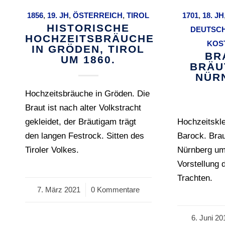
1856
,
19. JH
,
ÖSTERREICH
,
TIROL
1701
,
18. JH
HISTORISCHE
DEUTSC
HOCHZEITSBRÄUCHE
KOS
IN GRÖDEN, TIROL
BR
UM 1860.
BRÄU
NÜR
Hochzeitsbräuche in Gröden. Die
Braut ist nach alter Volkstracht
gekleidet, der Bräutigam trägt
Hochzeitskle
den langen Festrock. Sitten des
Barock. Bra
Tiroler Volkes.
Nürnberg um
Vorstellung 
Trachten.
7. März 2021
/
0 Kommentare
6. Juni 20
/