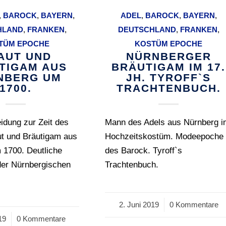
,
BAROCK
,
BAYERN
,
ADEL
,
BAROCK
,
BAYERN
,
HLAND
,
FRANKEN
,
DEUTSCHLAND
,
FRANKEN
,
TÜM EPOCHE
KOSTÜM EPOCHE
AUT UND
NÜRNBERGER
TIGAM AUS
BRÄUTIGAM IM 17.
NBERG UM
JH. TYROFF`S
1700.
TRACHTENBUCH.
idung zur Zeit des
Mann des Adels aus Nürnberg 
ut und Bräutigam aus
Hochzeitskostüm. Modeepoche
 1700. Deutliche
des Barock. Tyroff`s
der Nürnbergischen
Trachtenbuch.
2. Juni 2019
/
0 Kommentare
19
0 Kommentare