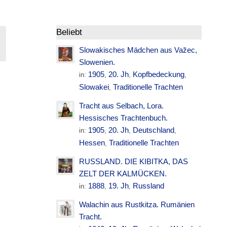
Beliebt
Slowakisches Mädchen aus Važec,
Slowenien.
1905
20. Jh
Kopfbedeckung
in:
,
,
,
N
Slowakei
Traditionelle Trachten
,
Tracht aus Selbach, Lora.
Hessisches Trachtenbuch.
1905
20. Jh
Deutschland
in:
,
,
,
Hessen
Traditionelle Trachten
,
RUSSLAND. DIE KIBITKA, DAS
ZELT DER KALMÜCKEN.
1888
19. Jh
Russland
in:
,
,
Walachin aus Rustkitza. Rumänien
Tracht.