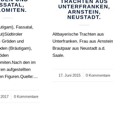
TRACHTEN AUS
SSATAL,
UNTERFRANKEN,
LOMITEN.
ARNSTEIN,
NEUSTADT.
tigam), Fassatal,
t)Südtiroler
Altbayerische Trachten aus
s Gröden und
Unterfranken. Frau aus Arnstein
öden (Bräutigam),
Brautpaar aus Neustadt a.d.
röden
Saale.
omiten.Nach den im
n aufgestellten
17. Juni 2015
/
0 Kommentare
en Figuren.Quelle:…
 2017
0 Kommentare