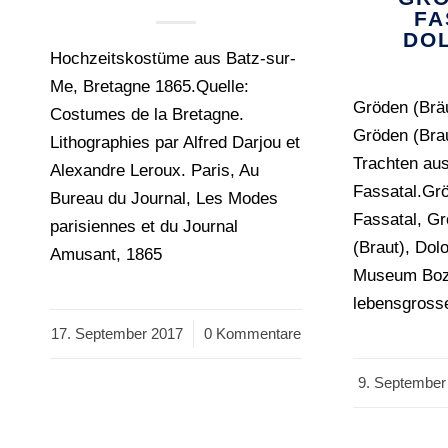
FA
DO
Hochzeitskostüme aus Batz-sur-
Me, Bretagne 1865.Quelle:
Gröden (Bräu
Costumes de la Bretagne.
Gröden (Brau
Lithographies par Alfred Darjou et
Trachten au
Alexandre Leroux. Paris, Au
Fassatal.Gr
Bureau du Journal, Les Modes
Fassatal, G
parisiennes et du Journal
(Braut), Dol
Amusant, 1865
Museum Boze
lebensgross
17. September 2017
/
0 Kommentare
9. September
/