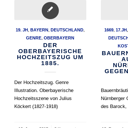
19. JH
,
BAYERN
,
DEUTSCHLAND
,
1669
,
17.JH
GENRE
,
OBERBAYERN
DEUTSC
DER
KOS
OBERBAYERISCHE
BAUER
HOCHZEITSZUG UM
A
1885.
NÜR
GEGEN
Der Hochzeitszug. Genre
Illustration. Oberbayerische
Bauernbräut
Hochzeitsszene von Julius
Nürnberger 
Köckert (1827-1918)
des Barock,