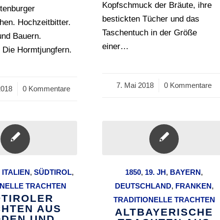
Kopfschmuck der Bräute, ihre
ltenburger
bestickten Tücher und das
en. Hochzeitbitter.
Taschentuch in der Größe
und Bauern.
einer…
. Die Hormtjungfern.
7. Mai 2018
/
0 Kommentare
2018
0 Kommentare
,
ITALIEN
,
SÜDTIROL
,
1850
,
19. JH
,
BAYERN
,
ONELLE TRACHTEN
DEUTSCHLAND
,
FRANKEN
,
TIROLER
TRADITIONELLE TRACHTEN
HTEN AUS
ALTBAYERISCHE
DEN UND