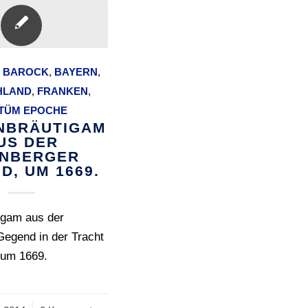
,
BAROCK
,
BAYERN
,
HLAND
,
FRANKEN
,
TÜM EPOCHE
NBRÄUTIGAM
US DER
NBERGER
D, UM 1669.
igam aus der
Gegend in der Tracht
 um 1669.