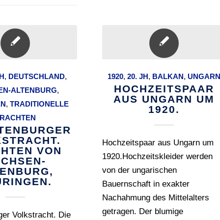
JH
,
DEUTSCHLAND
,
1920
,
20. JH
,
BALKAN
,
UNGAR
HOCHZEITSPAAR
EN-ALTENBURG
,
AUS UNGARN UM
EN
,
TRADITIONELLE
1920.
RACHTEN
LTENBURGER
KSTRACHT.
Hochzeitspaar aus Ungarn um
HTEN VON
1920.Hochzeitskleider werden
CHSEN-
TENBURG,
von der ungarischen
ÜRINGEN.
Bauernschaft in exakter
Nachahmung des Mittelalters
getragen. Der blumige
ger Volkstracht. Die