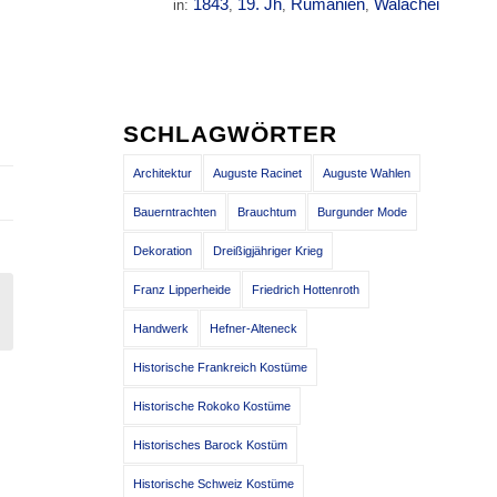
1843
19. Jh
Rumänien
Walachei
in:
,
,
,
SCHLAGWÖRTER
Architektur
Auguste Racinet
Auguste Wahlen
Bauerntrachten
Brauchtum
Burgunder Mode
Dekoration
Dreißigjähriger Krieg
Franz Lipperheide
Friedrich Hottenroth
Handwerk
Hefner-Alteneck
Historische Frankreich Kostüme
Historische Rokoko Kostüme
Historisches Barock Kostüm
Historische Schweiz Kostüme