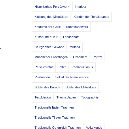
Historisches Porträtwerk
Interieur
Kleidung des Mittelalters
Kostüm der Renaissance
Kostüme der Gotik
Kunsthandwerk
Kunst und Kultur
Landschaft
.
Liturgisches Gewand
Militaria
Münchener Bilderbogen
Ornament
Porträt
Reiseliteratur
Ritter
Romantizismus
Rüstungen
Soldat der Renaissance
Soldat des Barock
Soldat des Mittelalters
Textildesign
Thema Japan
Topographie
Traditionelle Italien Trachten
Traditionelle Tiroler Trachten
Traditionelle Österreich Trachten
Volkskunde