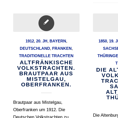
1912
,
20. JH
,
BAYERN
,
1850
,
19. 
DEUTSCHLAND
,
FRANKEN
,
SACHS
TRADITIONELLE TRACHTEN
THÜRING
ALTFRÄNKISCHE
T
VOLKSTRACHTEN.
DIE A
BRAUTPAAR AUS
VOL
MISTELGAU,
TRAC
OBERFRANKEN.
SA
AL
TH
Brautpaar aus Mistelgau,
Oberfranken um 1912. Die
Die Altenbur
Deutschen Volkstrachten zu