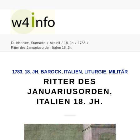
Du bist hier:
Startseite
/
Aktuell
/
18. Jh
/
1783
/
Ritter des Januariusorden, Italien 18. Jh.
1783
,
18. JH
,
BAROCK
,
ITALIEN
,
LITURGIE
,
MILITÄR
RITTER DES
JANUARIUSORDEN,
ITALIEN 18. JH.