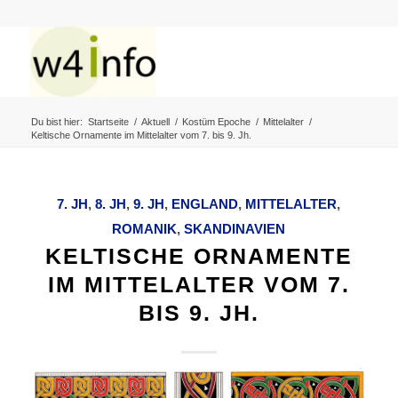
Du bist hier:
Startseite
/
Aktuell
/
Kostüm Epoche
/
Mittelalter
/
Keltische Ornamente im Mittelalter vom 7. bis 9. Jh.
7. JH
,
8. JH
,
9. JH
,
ENGLAND
,
MITTELALTER
,
ROMANIK
,
SKANDINAVIEN
KELTISCHE ORNAMENTE
IM MITTELALTER VOM 7.
BIS 9. JH.