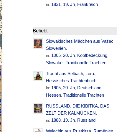
1831
19. Jh
Frankreich
in:
,
,
Beliebt
Slowakisches Mädchen aus Važec,
Slowenien.
1905
20. Jh
Kopfbedeckung
in:
,
,
,
Slowakei
Traditionelle Trachten
,
Tracht aus Selbach, Lora.
Hessisches Trachtenbuch.
1905
20. Jh
Deutschland
in:
,
,
,
Hessen
Traditionelle Trachten
,
RUSSLAND. DIE KIBITKA, DAS
ZELT DER KALMÜCKEN.
1888
19. Jh
Russland
in:
,
,
Walachin aus Rustkitza. Rumänien