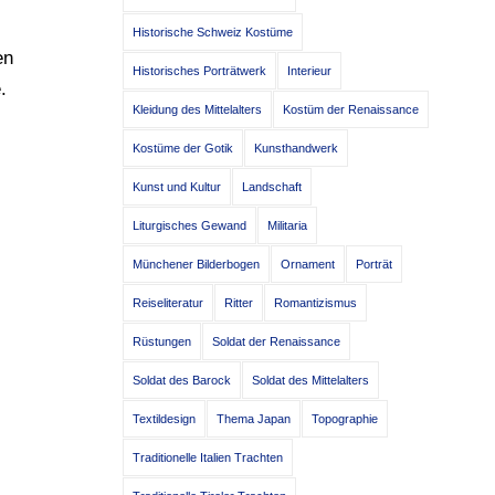
Historische Schweiz Kostüme
en
Historisches Porträtwerk
Interieur
.
Kleidung des Mittelalters
Kostüm der Renaissance
Kostüme der Gotik
Kunsthandwerk
Kunst und Kultur
Landschaft
Liturgisches Gewand
Militaria
Münchener Bilderbogen
Ornament
Porträt
Reiseliteratur
Ritter
Romantizismus
Rüstungen
Soldat der Renaissance
Soldat des Barock
Soldat des Mittelalters
Textildesign
Thema Japan
Topographie
Traditionelle Italien Trachten