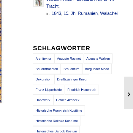
Tracht.
1843
19. Jh
Rumänien
Walachei
in:
,
,
,
SCHLAGWÖRTER
Architektur
Auguste Racinet
Auguste Wahlen
Bauerntrachten
Brauchtum
Burgunder Mode
Dekoration
Dreißigjähriger Krieg
Fr
Franz Lipperheide
Friedrich Hottenroth
Zw
Handwerk
Hefner-Alteneck
Historische Frankreich Kostüme
Historische Rokoko Kostüme
Historisches Barock Kostüm