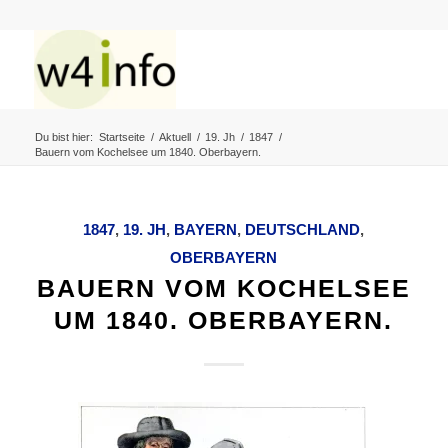
Du bist hier:
Startseite
/
Aktuell
/
19. Jh
/
1847
/
Bauern vom Kochelsee um 1840. Oberbayern.
1847
,
19. JH
,
BAYERN
,
DEUTSCHLAND
,
OBERBAYERN
BAUERN VOM KOCHELSEE
UM 1840. OBERBAYERN.