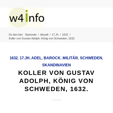
Du bist hier:
Startseite
/
Aktuell
/
17.Jh
/
1632
/
Koller von Gustav Adolph, König von Schweden, 1632.
1632
,
17.JH
,
ADEL
,
BAROCK
,
MILITÄR
,
SCHWEDEN
,
SKANDINAVIEN
KOLLER VON GUSTAV
ADOLPH, KÖNIG VON
SCHWEDEN, 1632.