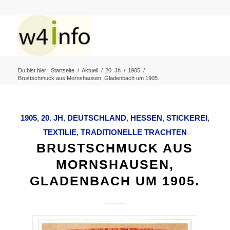
Du bist hier:
Startseite
/
Aktuell
/
20. Jh
/
1905
/
Brustschmuck aus Mornshausen, Gladenbach um 1905.
1905
,
20. JH
,
DEUTSCHLAND
,
HESSEN
,
STICKEREI
,
TEXTILIE
,
TRADITIONELLE TRACHTEN
BRUSTSCHMUCK AUS
MORNSHAUSEN,
GLADENBACH UM 1905.