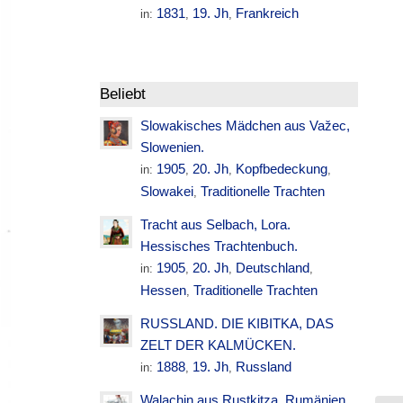
1831
19. Jh
Frankreich
in:
,
,
Beliebt
Slowakisches Mädchen aus Važec,
Slowenien.
1905
20. Jh
Kopfbedeckung
in:
,
,
,
Slowakei
Traditionelle Trachten
,
Tracht aus Selbach, Lora.
Hessisches Trachtenbuch.
1905
20. Jh
Deutschland
in:
,
,
,
Hessen
Traditionelle Trachten
,
RUSSLAND. DIE KIBITKA, DAS
ZELT DER KALMÜCKEN.
1888
19. Jh
Russland
in:
,
,
Walachin aus Rustkitza. Rumänien