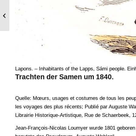
Deutsche Bürgerin und Bürger in
Waffen um 1530.
Lapons. – Inhabitants of the Lapps, Sámi people. Ei
Trachten der Samen um 1840.
Quelle: Mœurs, usages et costumes de tous les peu
les voyages des plus récents; Publié par Auguste Wah
Librairie Historique-Artistique, Rue de Schaerbeek, 
Jean-François-Nicolas Loumyer wurde 1801 geboren 