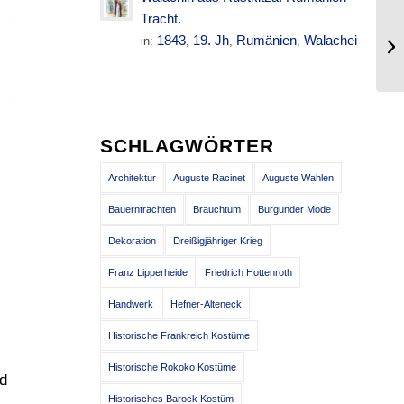
Tracht.
Mo
1843
19. Jh
Rumänien
Walachei
in:
,
,
,
Sa
SCHLAGWÖRTER
Architektur
Auguste Racinet
Auguste Wahlen
Bauerntrachten
Brauchtum
Burgunder Mode
Dekoration
Dreißigjähriger Krieg
Franz Lipperheide
Friedrich Hottenroth
Handwerk
Hefner-Alteneck
Historische Frankreich Kostüme
Historische Rokoko Kostüme
d
Historisches Barock Kostüm