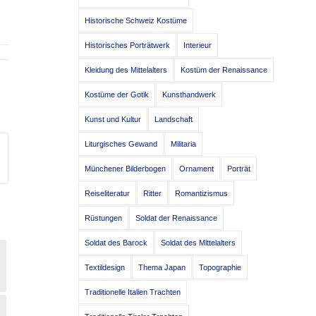
Historische Schweiz Kostüme
Historisches Porträtwerk
Interieur
Kleidung des Mittelalters
Kostüm der Renaissance
Kostüme der Gotik
Kunsthandwerk
Kunst und Kultur
Landschaft
Liturgisches Gewand
Militaria
Münchener Bilderbogen
Ornament
Porträt
Reiseliteratur
Ritter
Romantizismus
Rüstungen
Soldat der Renaissance
Soldat des Barock
Soldat des Mittelalters
Textildesign
Thema Japan
Topographie
Traditionelle Italien Trachten