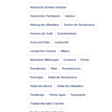
Historische Schweiz Kostüme
Historisches Porträtwerk
Interieur
Kleidung des Mittelalters
Kostüm der Renaissance
Kostüme der Gotik
Kunsthandwerk
Kunst und Kultur
Landschaft
Liturgisches Gewand
Militaria
Münchener Bilderbogen
Ornament
Porträt
Reiseliteratur
Ritter
Romantizismus
Rüstungen
Soldat der Renaissance
Soldat des Barock
Soldat des Mittelalters
Textildesign
Thema Japan
Topographie
Traditionelle Italien Trachten