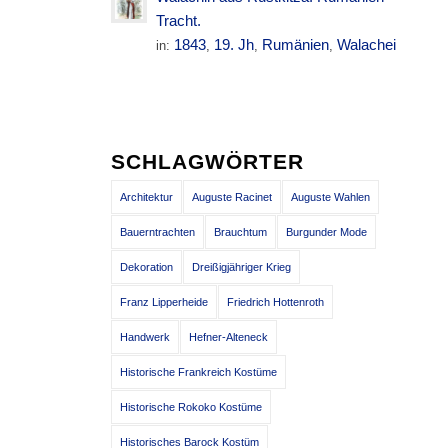
Tracht.
1843
19. Jh
Rumänien
Walachei
in:
,
,
,
SCHLAGWÖRTER
Architektur
Auguste Racinet
Auguste Wahlen
Bauerntrachten
Brauchtum
Burgunder Mode
Dekoration
Dreißigjähriger Krieg
Franz Lipperheide
Friedrich Hottenroth
Handwerk
Hefner-Alteneck
Historische Frankreich Kostüme
Historische Rokoko Kostüme
Historisches Barock Kostüm