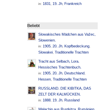
1831
19. Jh
Frankreich
in:
,
,
Beliebt
Slowakisches Mädchen aus Važec,
Slowenien.
1905
20. Jh
Kopfbedeckung
in:
,
,
,
Slowakei
Traditionelle Trachten
,
Tracht aus Selbach, Lora.
Hessisches Trachtenbuch.
1905
20. Jh
Deutschland
in:
,
,
,
Hessen
Traditionelle Trachten
,
RUSSLAND. DIE KIBITKA, DAS
ZELT DER KALMÜCKEN.
1888
19. Jh
Russland
in:
,
,
Walachin aus Rustkitza. Rumänien