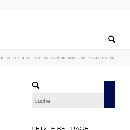
ite
/
Aktuell
/
19. Jh
/
1888
/
Skandinavische Volkstrachten. Hardanger, Skåne.
LETZTE BEITRÄGE