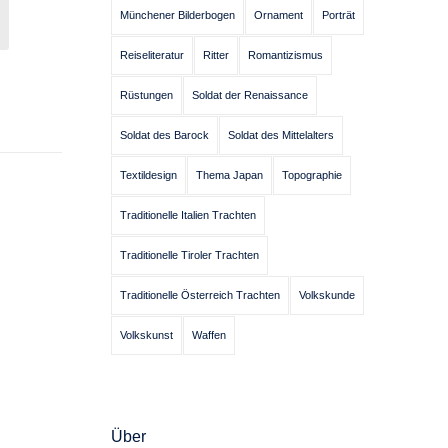
Münchener Bilderbogen
Ornament
Porträt
Reiseliteratur
Ritter
Romantizismus
Rüstungen
Soldat der Renaissance
Soldat des Barock
Soldat des Mittelalters
Textildesign
Thema Japan
Topographie
Traditionelle Italien Trachten
Traditionelle Tiroler Trachten
Traditionelle Österreich Trachten
Volkskunde
Volkskunst
Waffen
Über