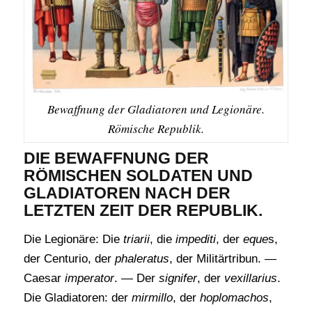
Bewaffnung der Gladiatoren und Legionäre.
Römische Republik.
DIE BEWAFFNUNG DER
RÖMISCHEN SOLDATEN UND
GLADIATOREN NACH DER
LETZTEN ZEIT DER REPUBLIK.
Die Legionäre: Die
triarii
, die
impediti
, der
eque
s,
der Centurio, der
phaleratus
, der Militärtribun. —
Caesar
imperator
. — Der
signifer
, der
vexillarius
.
Die Gladiatoren: der
mirmillo
, der
hoplomachos
,