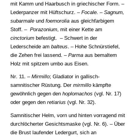
mit Kamm und Haarbusch in griechischer Form. –
Lederpanzer mit Hüftschurz. –
Focale.
–
Sagnum,
subarmale
und
foemorolia
aus gleichfarbigem
Stoff. –
Porazonium
, mit einer Kette am
cinctorium
befestigt. – Schwert in der
Lederscheide am
balteus
. – Hohe Schnürstiefel,
die Zehen frei lassend. –
Parma
aus bemaltem
Holz mit spitzem umbo aus Eisen.
Nr. 11.
–
Mirmillo
; Gladiator in gallisch-
samnitischer Rüstung. Der
mirmillo
kämpfte
gewöhnlich gegen den
hoplomachos
(vgl. Nr. 17)
oder gegen den
retiarius
(vgl. Nr. 32).
Samnitischer Helm, vorn und hinten vorragend mit
durchlöcherter Gesichtsmaske (vgl. Nr. 6). – Über
die Brust laufender Ledergurt, sich an