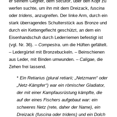
er seinem Gegner, dem
secutor
, über den Kopf zu
werfen suchte, um ihn mit dem Dreizack,
fuscina
oder
tridens
, anzugreifen. Der linke Arm, durch ein
stark überragendes Schulterstück aus Bronze und
durch ein Kettengeflecht geschützt, an dem ein
Eisenhandschuh durch Lederriemen befestigt ist
(vgl. Nr. 36). –
Compestra
. um die Hüften gefältelt.
– Ledergürtel mit Bronzebuckeln. – Beinschienen
aus Leder, mit Binden umwunden. –
Caligae
, die
Zehen frei lassend.
*
Ein Retiarius (plural retiarii; „Netzmann“ oder
„Netz-Kämpfer“) war ein römischer Gladiator,
der mit einer Kampfausrüstung kämpfte, die
auf der eines Fischers aufgebaut war: ein
schweres Netz (rete, daher der Name), ein
Dreizack (fuscina oder tridens) und ein Dolch