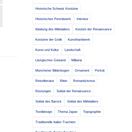
Historische Schweiz Kostüme
Historisches Porträtwerk
Interieur
Kleidung des Mittelalters
Kostüm der Renaissance
Kostüme der Gotik
Kunsthandwerk
Kunst und Kultur
Landschaft
Liturgisches Gewand
Militaria
Münchener Bilderbogen
Ornament
Porträt
Reiseliteratur
Ritter
Romantizismus
Rüstungen
Soldat der Renaissance
Soldat des Barock
Soldat des Mittelalters
Textildesign
Thema Japan
Topographie
Traditionelle Italien Trachten