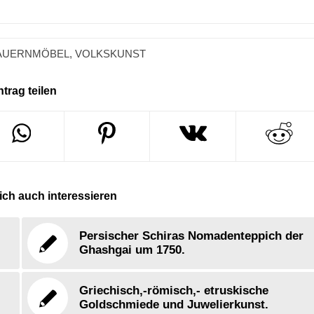
AUERNMÖBEL
,
VOLKSKUNST
ntrag teilen
ch auch interessieren
Persischer Schiras Nomadenteppich der
Ghashgai um 1750.
Griechisch,-römisch,- etruskische
Goldschmiede und Juwelierkunst.