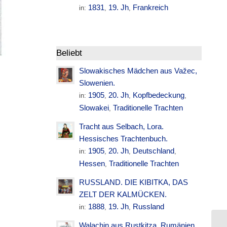
1831
19. Jh
Frankreich
in:
,
,
Beliebt
Slowakisches Mädchen aus Važec,
Slowenien.
1905
20. Jh
Kopfbedeckung
in:
,
,
,
Slowakei
Traditionelle Trachten
,
Tracht aus Selbach, Lora.
Hessisches Trachtenbuch.
1905
20. Jh
Deutschland
in:
,
,
,
Hessen
Traditionelle Trachten
,
RUSSLAND. DIE KIBITKA, DAS
ZELT DER KALMÜCKEN.
1888
19. Jh
Russland
in:
,
,
Walachin aus Rustkitza. Rumänien