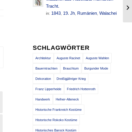
De
Tracht.
Pa
1843
19. Jh
Rumänien
Walachei
in:
,
,
,
SCHLAGWÖRTER
Architektur
Auguste Racinet
Auguste Wahlen
Bauerntrachten
Brauchtum
Burgunder Mode
Dekoration
Dreißigjähriger Krieg
Franz Lipperheide
Friedrich Hottenroth
Handwerk
Hefner-Alteneck
Historische Frankreich Kostüme
Historische Rokoko Kostüme
Historisches Barock Kostüm