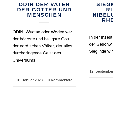
ODIN DER VATER
SIEG
DER GÖTTER UND
R
MENSCHEN
NIBEL
RH
ODIN, Wuotan oder Woden war
In der inzes
der höchste und heiligste Gott
der Geschwi
der nordischen Völker, der alles
Sieglinde wi
durchdringende Geist des
Universums.
12. Septembe
/
18. Januar 2023
/
0 Kommentare