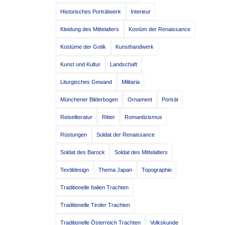
Historisches Porträtwerk
Interieur
Kleidung des Mittelalters
Kostüm der Renaissance
Kostüme der Gotik
Kunsthandwerk
Kunst und Kultur
Landschaft
Liturgisches Gewand
Militaria
Münchener Bilderbogen
Ornament
Porträt
Reiseliteratur
Ritter
Romantizismus
Rüstungen
Soldat der Renaissance
Soldat des Barock
Soldat des Mittelalters
Textildesign
Thema Japan
Topographie
Traditionelle Italien Trachten
Traditionelle Tiroler Trachten
Traditionelle Österreich Trachten
Volkskunde