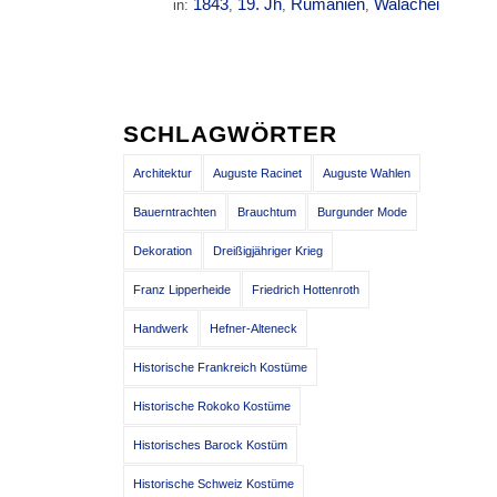
1843
19. Jh
Rumänien
Walachei
in:
,
,
,
SCHLAGWÖRTER
Architektur
Auguste Racinet
Auguste Wahlen
Bauerntrachten
Brauchtum
Burgunder Mode
Dekoration
Dreißigjähriger Krieg
Franz Lipperheide
Friedrich Hottenroth
Handwerk
Hefner-Alteneck
Historische Frankreich Kostüme
Historische Rokoko Kostüme
Historisches Barock Kostüm
Historische Schweiz Kostüme