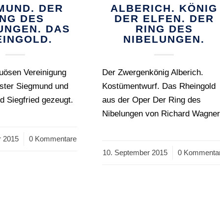
MUND. DER
ALBERICH. KÖNIG
ING DES
DER ELFEN. DER
UNGEN. DAS
RING DES
EINGOLD.
NIBELUNGEN.
tuösen Vereinigung
Der Zwergenkönig Alberich.
ster Siegmund und
Kostümentwurf. Das Rheingold
rd Siegfried gezeugt.
aus der Oper Der Ring des
Nibelungen von Richard Wagner
r 2015
0 Kommentare
10. September 2015
/
0 Kommenta