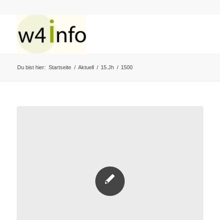
Du bist hier:
Startseite
/
Aktuell
/
15.Jh
/
1500