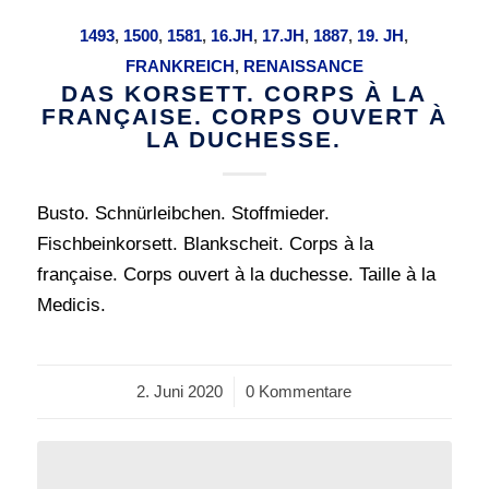
1493
,
1500
,
1581
,
16.JH
,
17.JH
,
1887
,
19. JH
,
FRANKREICH
,
RENAISSANCE
DAS KORSETT. CORPS À LA
FRANÇAISE. CORPS OUVERT À
LA DUCHESSE.
Busto. Schnürleibchen. Stoffmieder.
Fischbeinkorsett. Blankscheit. Corps à la
française. Corps ouvert à la duchesse. Taille à la
Medicis.
2. Juni 2020
/
0 Kommentare