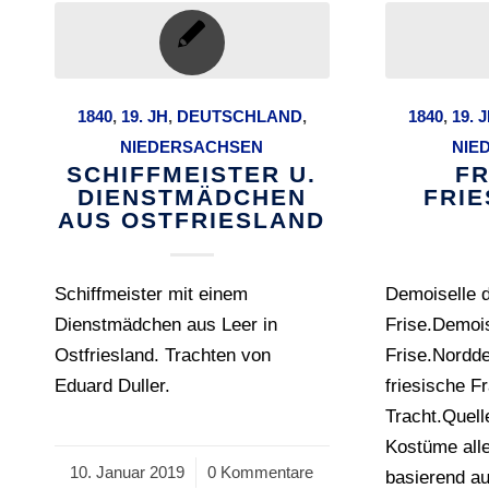
1840
,
19. JH
,
DEUTSCHLAND
,
1840
,
19. 
NIEDERSACHSEN
NIE
SCHIFFMEISTER U.
FR
DIENSTMÄDCHEN
FRI
AUS OSTFRIESLAND
Schiffmeister mit einem
Demoiselle d
Dienstmädchen aus Leer in
Frise.Demois
Ostfriesland. Trachten von
Frise.Nordd
Eduard Duller.
friesische Fr
Tracht.Quell
Kostüme alle
10. Januar 2019
/
0 Kommentare
basierend au