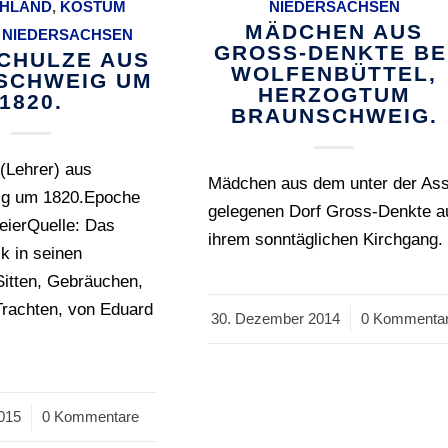
HLAND
,
KOSTÜM
NIEDERSACHSEN
MÄDCHEN AUS
,
NIEDERSACHSEN
GROSS-DENKTE BE
CHULZE AUS
WOLFENBÜTTEL,
SCHWEIG UM
HERZOGTUM
1820.
BRAUNSCHWEIG.
(Lehrer) aus
Mädchen aus dem unter der As
ig um 1820.Epoche
gelegenen Dorf Gross-Denkte a
eierQuelle: Das
ihrem sonntäglichen Kirchgang.
k in seinen
Sitten, Gebräuchen,
Trachten, von Eduard
30. Dezember 2014
/
0 Kommenta
015
0 Kommentare