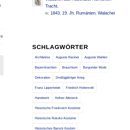
s
Tracht.
1843
19. Jh
Rumänien
Walachei
in:
,
,
,
re
SCHLAGWÖRTER
Architektur
Auguste Racinet
Auguste Wahlen
Bauerntrachten
Brauchtum
Burgunder Mode
Dekoration
Dreißigjähriger Krieg
Franz Lipperheide
Friedrich Hottenroth
Handwerk
Hefner-Alteneck
Historische Frankreich Kostüme
Historische Rokoko Kostüme
Historisches Barock Kostüm