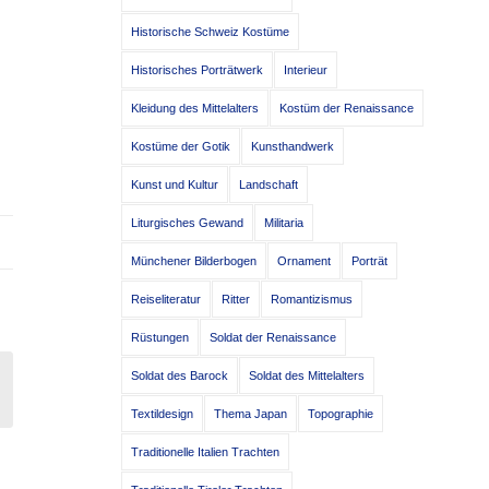
Historische Schweiz Kostüme
Historisches Porträtwerk
Interieur
Kleidung des Mittelalters
Kostüm der Renaissance
Kostüme der Gotik
Kunsthandwerk
Kunst und Kultur
Landschaft
Liturgisches Gewand
Militaria
Münchener Bilderbogen
Ornament
Porträt
Reiseliteratur
Ritter
Romantizismus
Rüstungen
Soldat der Renaissance
Soldat des Barock
Soldat des Mittelalters
Textildesign
Thema Japan
Topographie
Traditionelle Italien Trachten