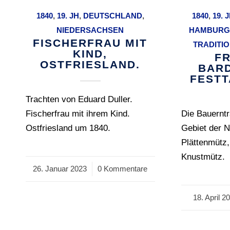
1840
,
19. JH
,
DEUTSCHLAND
,
1840
,
19. 
NIEDERSACHSEN
HAMBURG
FISCHERFRAU MIT
TRADITI
KIND,
F
OSTFRIESLAND.
BAR
FESTT
Trachten von Eduard Duller.
Fischerfrau mit ihrem Kind.
Die Bauernt
Ostfriesland um 1840.
Gebiet der N
Plättenmütz
Knustmütz.
26. Januar 2023
/
0 Kommentare
18. April 2
/