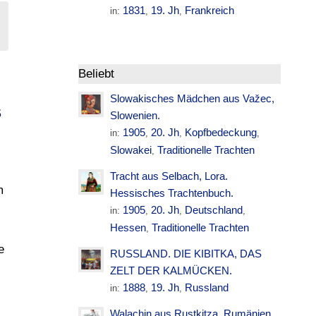
1831
19. Jh
Frankreich
in:
,
,
Beliebt
Slowakisches Mädchen aus Važec,
S
Slowenien.
1905
20. Jh
Kopfbedeckung
in:
,
,
,
Slowakei
Traditionelle Trachten
,
Tracht aus Selbach, Lora.
m
Hessisches Trachtenbuch.
1905
20. Jh
Deutschland
in:
,
,
,
Hessen
Traditionelle Trachten
,
e
RUSSLAND. DIE KIBITKA, DAS
ZELT DER KALMÜCKEN.
1888
19. Jh
Russland
in:
,
,
Walachin aus Rustkitza. Rumänien