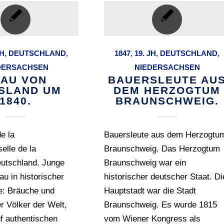
JH
,
DEUTSCHLAND
,
1847
,
19. JH
,
DEUTSCHLAND
,
DERSACHSEN
NIEDERSACHSEN
AU VON
BAUERSLEUTE AU
ESLAND UM
DEM HERZOGTUM
1840.
BRAUNSCHWEIG.
e la
Bauersleute aus dem Herzogtu
elle de la
Braunschweig. Das Herzogtum
eutschland. Junge
Braunschweig war ein
au in historischer
historischer deutscher Staat. Di
e: Bräuche und
Hauptstadt war die Stadt
r Völker der Welt,
Braunschweig. Es wurde 1815
f authentischen
vom Wiener Kongress als