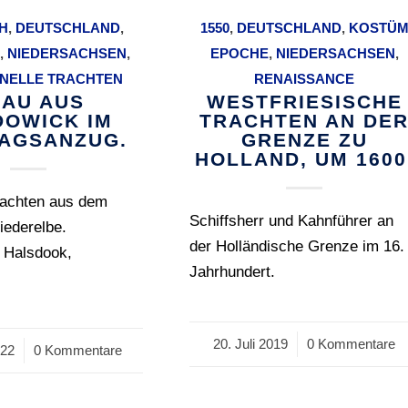
JH
,
DEUTSCHLAND
,
1550
,
DEUTSCHLAND
,
KOSTÜ
,
NIEDERSACHSEN
,
EPOCHE
,
NIEDERSACHSEN
,
ONELLE TRACHTEN
RENAISSANCE
RAU AUS
WESTFRIESISCHE
DOWICK IM
TRACHTEN AN DE
AGSANZUG.
GRENZE ZU
HOLLAND, UM 1600
rachten aus dem
Schiffsherr und Kahnführer an
iederelbe.
der Holländische Grenze im 16.
, Halsdook,
Jahrhundert.
20. Juli 2019
/
0 Kommentare
022
0 Kommentare