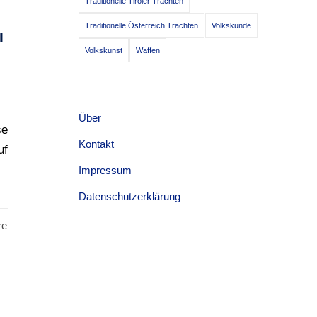
Traditionelle Tiroler Trachten
Traditionelle Österreich Trachten
Volkskunde
I
Volkskunst
Waffen
Über
se
Kontakt
uf
Impressum
Datenschutzerklärung
re