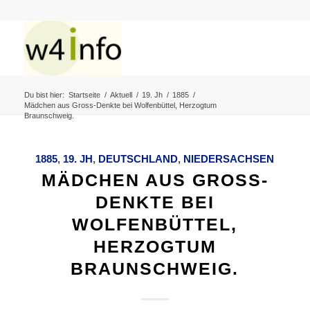
Du bist hier:
Startseite
/
Aktuell
/
19. Jh
/
1885
/
Mädchen aus Gross-Denkte bei Wolfenbüttel, Herzogtum
Braunschweig.
1885
,
19. JH
,
DEUTSCHLAND
,
NIEDERSACHSEN
MÄDCHEN AUS GROSS-
DENKTE BEI
WOLFENBÜTTEL,
HERZOGTUM
BRAUNSCHWEIG.