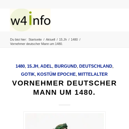
Du bist hier:
Startseite
/
Aktuell
/
15.Jh
/
1480
/
Vornehmer deutscher Mann um 1480.
1480
,
15.JH
,
ADEL
,
BURGUND
,
DEUTSCHLAND
,
GOTIK
,
KOSTÜM EPOCHE
,
MITTELALTER
VORNEHMER DEUTSCHER
MANN UM 1480.