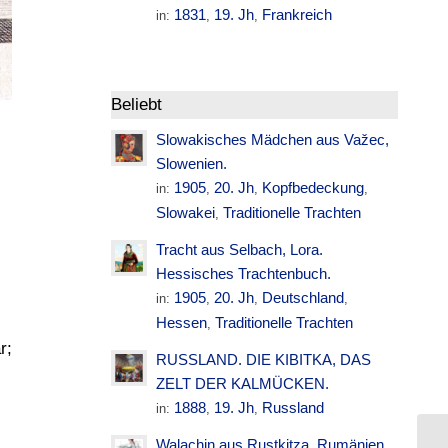
1831
19. Jh
Frankreich
in:
,
,
Beliebt
Slowakisches Mädchen aus Važec,
Slowenien.
1905
20. Jh
Kopfbedeckung
in:
,
,
,
Slowakei
Traditionelle Trachten
,
Tracht aus Selbach, Lora.
Hessisches Trachtenbuch.
1905
20. Jh
Deutschland
in:
,
,
,
Hessen
Traditionelle Trachten
,
r;
RUSSLAND. DIE KIBITKA, DAS
ZELT DER KALMÜCKEN.
1888
19. Jh
Russland
in:
,
,
Walachin aus Rustkitza. Rumänien