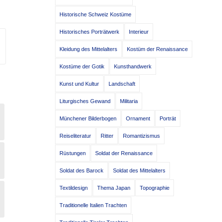
Historische Schweiz Kostüme
Historisches Porträtwerk
Interieur
Kleidung des Mittelalters
Kostüm der Renaissance
Kostüme der Gotik
Kunsthandwerk
Kunst und Kultur
Landschaft
Liturgisches Gewand
Militaria
Münchener Bilderbogen
Ornament
Porträt
Reiseliteratur
Ritter
Romantizismus
Rüstungen
Soldat der Renaissance
Soldat des Barock
Soldat des Mittelalters
Textildesign
Thema Japan
Topographie
Traditionelle Italien Trachten