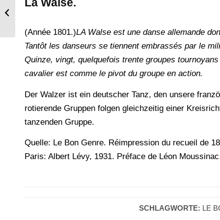
La Walse.
Bemalte Kinderwiegen 18. u. 19.
Jahrhundert.
(Année 1801.)
LA Walse est une danse allemande dont
Tantôt les danseurs se tiennent embrassés par le mili
Quinze, vingt, quelquefois trente groupes tournoyans s
cavalier est comme le pivot du groupe en action.
Der Walzer ist ein deutscher Tanz, den unsere franz
rotierende Gruppen folgen gleichzeitig einer Kreisri
tanzenden Gruppe.
Quelle: Le Bon Genre. Réimpression du recueil de 1
Paris: Albert Lévy, 1931. Préface de Léon Moussinac
SCHLAGWORTE:
LE 