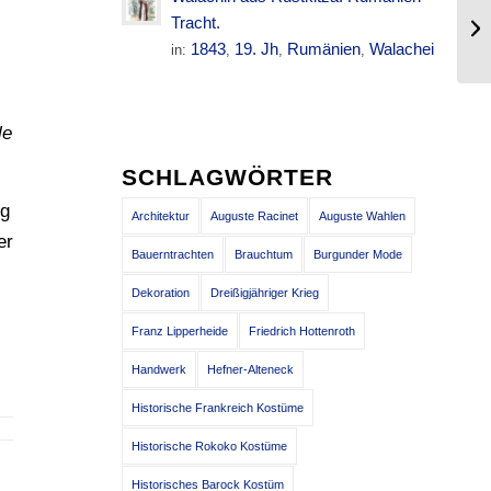
Re
Tracht.
16
1843
19. Jh
Rumänien
Walachei
in:
,
,
,
le
SCHLAGWÖRTER
ig
Architektur
Auguste Racinet
Auguste Wahlen
er
Bauerntrachten
Brauchtum
Burgunder Mode
Dekoration
Dreißigjähriger Krieg
Franz Lipperheide
Friedrich Hottenroth
Handwerk
Hefner-Alteneck
Historische Frankreich Kostüme
Historische Rokoko Kostüme
Historisches Barock Kostüm