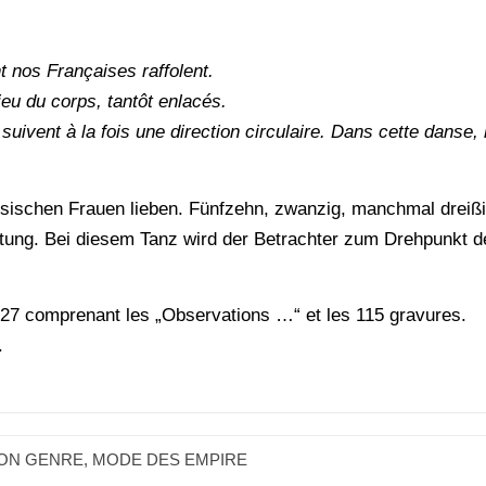
 nos Françaises raffolent.
eu du corps, tantôt enlacés.
uivent à la fois une direction circulaire. Dans cette danse, 
ösischen Frauen lieben. Fünfzehn, zwanzig, manchmal dreiß
chtung. Bei diesem Tanz wird der Betrachter zum Drehpunkt d
827 comprenant les „Observations …“ et les 115 gravures.
.
BON GENRE
,
MODE DES EMPIRE