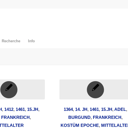
Recherche
Info
H
,
1412
,
1461
,
15.JH
,
1364
,
14. JH
,
1461
,
15.JH
,
ADEL
,
,
FRANKREICH
,
BURGUND
,
FRANKREICH
,
TTELALTER
KOSTÜM EPOCHE
,
MITTELALTE