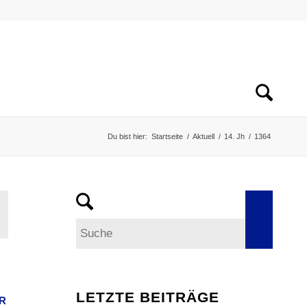
Du bist hier:
Startseite
/
Aktuell
/
14. Jh
/
1364
LETZTE BEITRÄGE
R