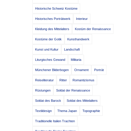
Historische Schweiz Kostüme
Historisches Porträtwerk
Interieur
Kleidung des Mittelalters
Kostüm der Renaissance
Kostüme der Gotik
Kunsthandwerk
Kunst und Kultur
Landschaft
Liturgisches Gewand
Militaria
Münchener Bilderbogen
Ornament
Porträt
Reiseliteratur
Ritter
Romantizismus
Rüstungen
Soldat der Renaissance
Soldat des Barock
Soldat des Mittelalters
Textildesign
Thema Japan
Topographie
Traditionelle Italien Trachten