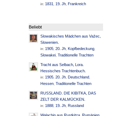
1831
19. Jh
Frankreich
in:
,
,
Beliebt
Slowakisches Mädchen aus Važec,
Slowenien.
1905
20. Jh
Kopfbedeckung
in:
,
,
,
Slowakei
Traditionelle Trachten
,
Tracht aus Selbach, Lora.
Hessisches Trachtenbuch.
1905
20. Jh
Deutschland
in:
,
,
,
Hessen
Traditionelle Trachten
,
RUSSLAND. DIE KIBITKA, DAS
ZELT DER KALMÜCKEN.
1888
19. Jh
Russland
in:
,
,
Walachin aus Rustkitza. Rumänien