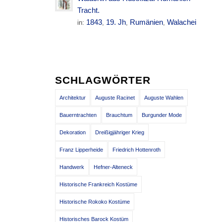
Tracht.
1843
19. Jh
Rumänien
Walachei
in:
,
,
,
SCHLAGWÖRTER
Architektur
Auguste Racinet
Auguste Wahlen
Bauerntrachten
Brauchtum
Burgunder Mode
Dekoration
Dreißigjähriger Krieg
Franz Lipperheide
Friedrich Hottenroth
Handwerk
Hefner-Alteneck
Historische Frankreich Kostüme
Historische Rokoko Kostüme
Historisches Barock Kostüm