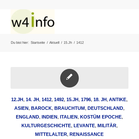
Du bist hier:
Startseite
/
Aktuell
/
15.Jh
/
1412
12.JH
,
14. JH
,
1412
,
1492
,
15.JH
,
1796
,
18. JH
,
ANTIKE
,
ASIEN
,
BAROCK
,
BRAUCHTUM
,
DEUTSCHLAND
,
ENGLAND
,
INDIEN
,
ITALIEN
,
KOSTÜM EPOCHE
,
KULTURGESCHICHTE
,
LEVANTE
,
MILITÄR
,
MITTELALTER
,
RENAISSANCE