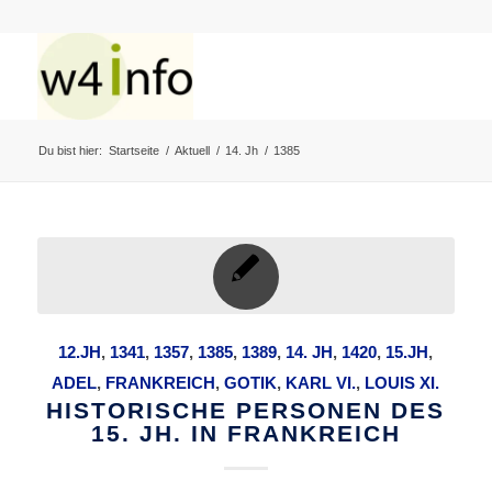
Du bist hier:
Startseite
/
Aktuell
/
14. Jh
/
1385
12.JH
,
1341
,
1357
,
1385
,
1389
,
14. JH
,
1420
,
15.JH
,
ADEL
,
FRANKREICH
,
GOTIK
,
KARL VI.
,
LOUIS XI.
HISTORISCHE PERSONEN DES
15. JH. IN FRANKREICH