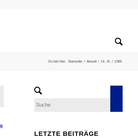
Du bist hier:
Startseite
/
Aktuell
/
14. Jh
/
1389
R
LETZTE BEITRÄGE