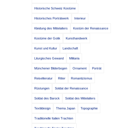
Historische Schweiz Kostüme
Historisches Porträtwerk
Interieur
Kleidung des Mittelalters
Kostüm der Renaissance
Kostüme der Gotik
Kunsthandwerk
Kunst und Kultur
Landschaft
Liturgisches Gewand
Militaria
Münchener Bilderbogen
Ornament
Porträt
Reiseliteratur
Ritter
Romantizismus
Rüstungen
Soldat der Renaissance
Soldat des Barock
Soldat des Mittelalters
Textildesign
Thema Japan
Topographie
Traditionelle Italien Trachten