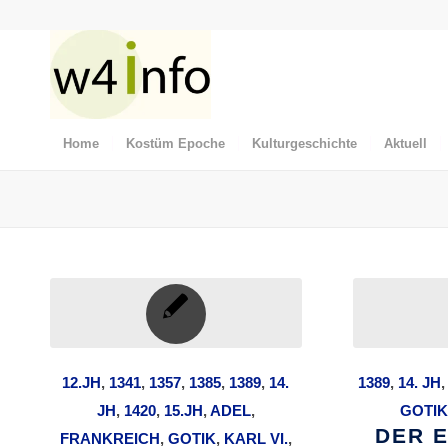
Home
Kostüm Epoche
Kulturgeschichte
Aktuell
12.JH
,
1341
,
1357
,
1385
,
1389
,
14.
1389
,
14. JH
,
JH
,
1420
,
15.JH
,
ADEL
,
GOTIK
DER 
FRANKREICH
,
GOTIK
,
KARL VI.
,