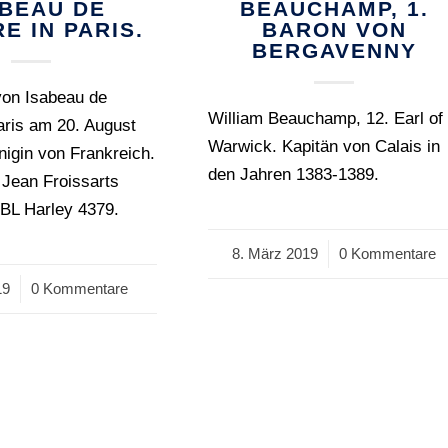
ABEAU DE
BEAUCHAMP, 1.
E IN PARIS.
BARON VON
BERGAVENNY
von Isabeau de
William Beauchamp, 12. Earl of
aris am 20. August
Warwick. Kapitän von Calais in
nigin von Frankreich.
den Jahren 1383-1389.
 Jean Froissarts
 BL Harley 4379.
8. März 2019
/
0 Kommentare
19
0 Kommentare