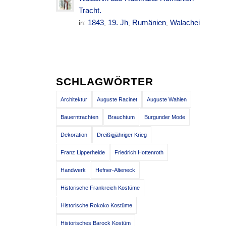
Tracht.
1843
19. Jh
Rumänien
Walachei
in:
,
,
,
SCHLAGWÖRTER
Architektur
Auguste Racinet
Auguste Wahlen
Bauerntrachten
Brauchtum
Burgunder Mode
Dekoration
Dreißigjähriger Krieg
Franz Lipperheide
Friedrich Hottenroth
Handwerk
Hefner-Alteneck
Historische Frankreich Kostüme
Historische Rokoko Kostüme
Historisches Barock Kostüm