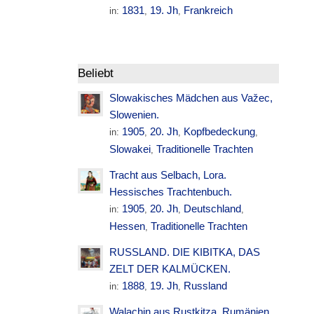
1831
19. Jh
Frankreich
in:
,
,
Beliebt
Slowakisches Mädchen aus Važec,
Slowenien.
1905
20. Jh
Kopfbedeckung
in:
,
,
,
Slowakei
Traditionelle Trachten
,
Tracht aus Selbach, Lora.
Hessisches Trachtenbuch.
1905
20. Jh
Deutschland
in:
,
,
,
Hessen
Traditionelle Trachten
,
RUSSLAND. DIE KIBITKA, DAS
ZELT DER KALMÜCKEN.
1888
19. Jh
Russland
in:
,
,
Walachin aus Rustkitza. Rumänien