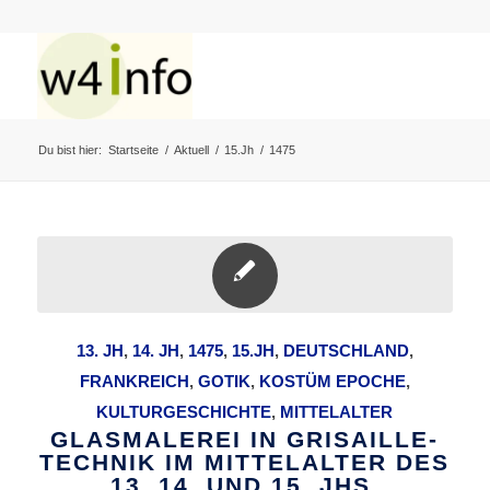
Du bist hier:
Startseite
/
Aktuell
/
15.Jh
/
1475
13. JH
,
14. JH
,
1475
,
15.JH
,
DEUTSCHLAND
,
FRANKREICH
,
GOTIK
,
KOSTÜM EPOCHE
,
KULTURGESCHICHTE
,
MITTELALTER
GLASMALEREI IN GRISAILLE-
TECHNIK IM MITTELALTER DES
13. 14. UND 15. JHS.