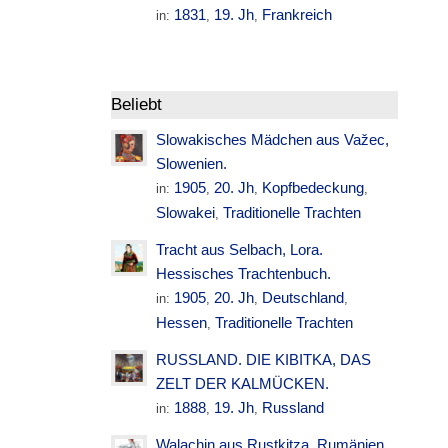
1831
19. Jh
Frankreich
in:
,
,
Beliebt
Slowakisches Mädchen aus Važec,
Slowenien.
1905
20. Jh
Kopfbedeckung
in:
,
,
,
Slowakei
Traditionelle Trachten
,
Tracht aus Selbach, Lora.
Hessisches Trachtenbuch.
1905
20. Jh
Deutschland
in:
,
,
,
Hessen
Traditionelle Trachten
,
RUSSLAND. DIE KIBITKA, DAS
ZELT DER KALMÜCKEN.
1888
19. Jh
Russland
in:
,
,
Walachin aus Rustkitza. Rumänien