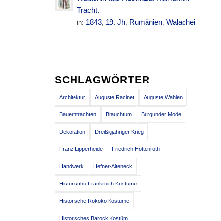
Tracht.
1843
19. Jh
Rumänien
Walachei
in:
,
,
,
SCHLAGWÖRTER
Architektur
Auguste Racinet
Auguste Wahlen
Bauerntrachten
Brauchtum
Burgunder Mode
Dekoration
Dreißigjähriger Krieg
Franz Lipperheide
Friedrich Hottenroth
Handwerk
Hefner-Alteneck
Historische Frankreich Kostüme
Historische Rokoko Kostüme
Historisches Barock Kostüm