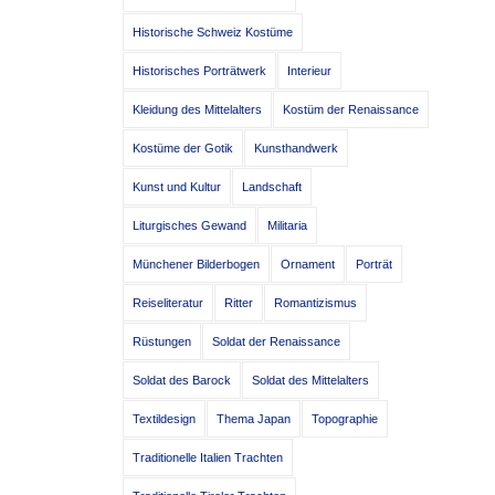
Historische Schweiz Kostüme
Historisches Porträtwerk
Interieur
Kleidung des Mittelalters
Kostüm der Renaissance
Kostüme der Gotik
Kunsthandwerk
Kunst und Kultur
Landschaft
Liturgisches Gewand
Militaria
Münchener Bilderbogen
Ornament
Porträt
Reiseliteratur
Ritter
Romantizismus
Rüstungen
Soldat der Renaissance
Soldat des Barock
Soldat des Mittelalters
Textildesign
Thema Japan
Topographie
Traditionelle Italien Trachten