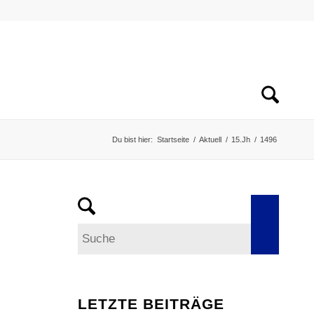
Du bist hier:
Startseite
/
Aktuell
/
15.Jh
/
1496
LETZTE BEITRÄGE