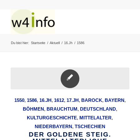
Du bist hier:
Startseite
/
Aktuell
/
16.Jh
/
1586
1550
,
1586
,
16.JH
,
1612
,
17.JH
,
BAROCK
,
BAYERN
,
BÖHMEN
,
BRAUCHTUM
,
DEUTSCHLAND
,
KULTURGESCHICHTE
,
MITTELALTER
,
NIEDERBAYERN
,
TSCHECHIEN
DER GOLDENE STEIG.