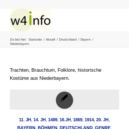
Du bist hier:
Startseite
/
Aktuell
/
Deutschland
/
Bayern
/
Niederbayern
Trachten, Brauchtum, Folklore, historische
Kostüme aus Niederbayern.
11. JH
,
14. JH
,
1489
,
16.JH
,
1869
,
1914
,
20. JH
,
BAYERN
,
BÖHMEN
,
DEUTSCHLAND
,
GENRE
,