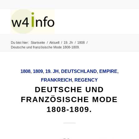
Du bist hier:
Startseite
/
Aktuell
/
19. Jh
/
1808
/
Deutsche und französische Mode 1808-1809.
1808
,
1809
,
19. JH
,
DEUTSCHLAND
,
EMPIRE
,
FRANKREICH
,
REGENCY
DEUTSCHE UND
FRANZÖSISCHE MODE
1808-1809.