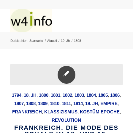
Du bist hier:
Startseite
/
Aktuell
/
19. Jh
/
1808
1794
,
18. JH
,
1800
,
1801
,
1802
,
1803
,
1804
,
1805
,
1806
,
1807
,
1808
,
1809
,
1810
,
1811
,
1814
,
19. JH
,
EMPIRE
,
FRANKREICH
,
KLASSIZISMUS
,
KOSTÜM EPOCHE
,
REVOLUTION
FRANKREICH. DIE MODE DES