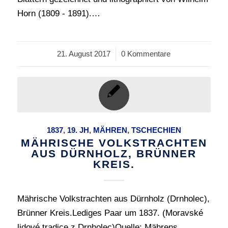
Horn (1809 - 1891).…
21. August 2017
/
0 Kommentare
1837
,
19. JH
,
MÄHREN
,
TSCHECHIEN
MÄHRISCHE VOLKSTRACHTEN
AUS DÜRNHOLZ, BRÜNNER
KREIS.
Mährische Volkstrachten aus Dürnholz (Drnholec),
Brünner Kreis.Lediges Paar um 1837. (Moravské
lidové tradice z Drnholec)Quelle: Mährens