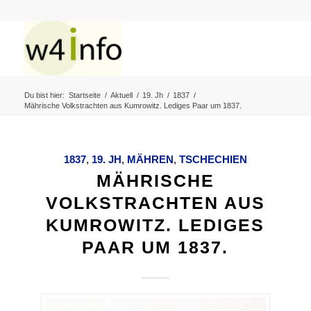
Du bist hier:
Startseite
/
Aktuell
/
19. Jh
/
1837
/
Mährische Volkstrachten aus Kumrowitz. Lediges Paar um 1837.
1837
,
19. JH
,
MÄHREN
,
TSCHECHIEN
MÄHRISCHE
VOLKSTRACHTEN AUS
KUMROWITZ. LEDIGES
PAAR UM 1837.