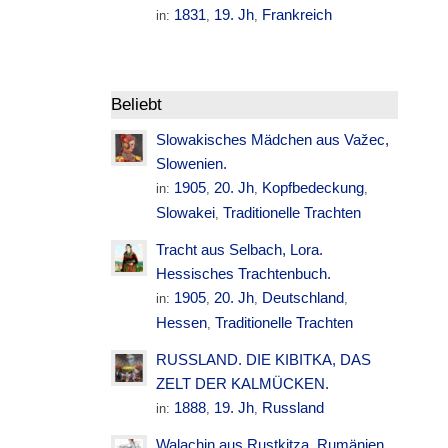
1831
19. Jh
Frankreich
in:
,
,
Beliebt
Slowakisches Mädchen aus Važec,
Slowenien.
1905
20. Jh
Kopfbedeckung
in:
,
,
,
Slowakei
Traditionelle Trachten
,
Tracht aus Selbach, Lora.
Hessisches Trachtenbuch.
1905
20. Jh
Deutschland
in:
,
,
,
Hessen
Traditionelle Trachten
,
RUSSLAND. DIE KIBITKA, DAS
ZELT DER KALMÜCKEN.
1888
19. Jh
Russland
in:
,
,
Walachin aus Rustkitza. Rumänien