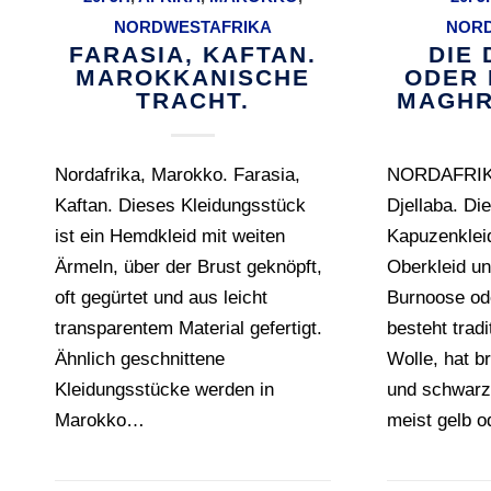
NORDWESTAFRIKA
NOR
FARASIA, KAFTAN.
DIE
MAROKKANISCHE
ODER 
TRACHT.
MAGHR
Nordafrika, Marokko. Farasia,
NORDAFRIK
Kaftan. Dieses Kleidungsstück
Djellaba. Di
ist ein Hemdkleid mit weiten
Kapuzenklei
Ärmeln, über der Brust geknöpft,
Oberkleid un
oft gegürtet und aus leicht
Burnoose od
transparentem Material gefertigt.
besteht tradi
Ähnlich geschnittene
Wolle, hat b
Kleidungsstücke werden in
und schwarze
Marokko…
meist gelb o