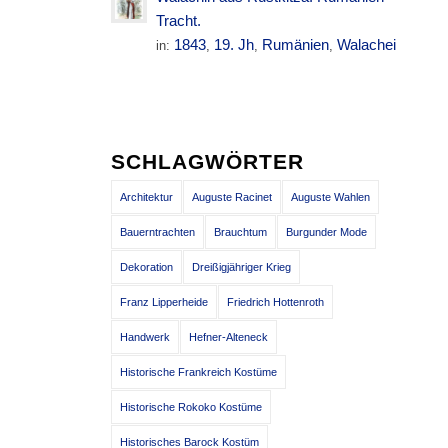
Tracht.
1843
19. Jh
Rumänien
Walachei
in:
,
,
,
SCHLAGWÖRTER
Architektur
Auguste Racinet
Auguste Wahlen
Bauerntrachten
Brauchtum
Burgunder Mode
Dekoration
Dreißigjähriger Krieg
Franz Lipperheide
Friedrich Hottenroth
Handwerk
Hefner-Alteneck
Historische Frankreich Kostüme
Historische Rokoko Kostüme
Historisches Barock Kostüm