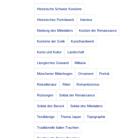
Historische Schweiz Kostüme
Historisches Porträtwerk
Interieur
Kleidung des Mittelalters
Kostüm der Renaissance
Kostüme der Gotik
Kunsthandwerk
Kunst und Kultur
Landschaft
Liturgisches Gewand
Militaria
Münchener Bilderbogen
Ornament
Porträt
Reiseliteratur
Ritter
Romantizismus
Rüstungen
Soldat der Renaissance
Soldat des Barock
Soldat des Mittelalters
Textildesign
Thema Japan
Topographie
Traditionelle Italien Trachten