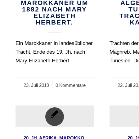
MAROKKANER UM
ALG
1882 NACH MARY
TU
ELIZABETH
TRAC
HERBERT.
K
Ein Marokkaner in landesüblicher
Trachten de
Tracht, Ende des 19. Jh. nach
Maghreb. Ma
Mary Elizabeth Herbert.
Tunesien. Di
23. Juli 2019
/
0 Kommentare
22. Juli 2
/
20. JH
,
AFRIKA
,
MAROKKO
,
20. J