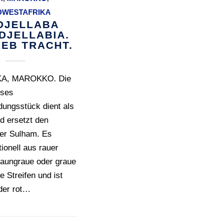
DWESTAFRIKA
 DJELLABA
DJELLABIA.
EB TRACHT.
A, MAROKKO. Die
eses
dungsstück dient als
d ersetzt den
er Sulham. Es
tionell aus rauer
raungraue oder graue
 Streifen und ist
der rot…