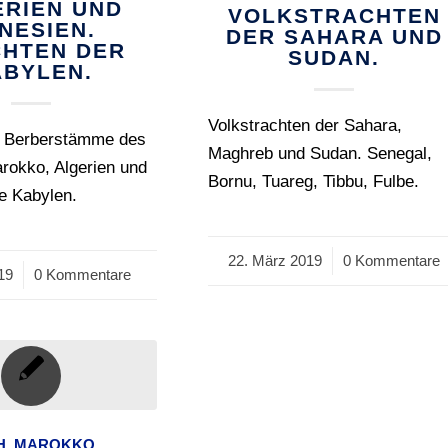
ERIEN UND
VOLKSTRACHTEN
NESIEN.
DER SAHARA UND
HTEN DER
SUDAN.
ABYLEN.
Volkstrachten der Sahara,
r Berberstämme des
Maghreb und Sudan. Senegal,
rokko, Algerien und
Bornu, Tuareg, Tibbu, Fulbe.
e Kabylen.
22. März 2019
/
0 Kommentare
019
0 Kommentare
H
,
MAROKKO
,