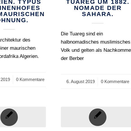
IEN. TYPUS
TUAREG UM 1882.
INNENHOFES
NOMADE DER
 MAURISCHEN
SAHARA.
HNUNG.
Die Tuareg sind ein
rchitektur des
halbnomadisches muslimisches
einer maurischen
Volk und gelten als Nachkomm
dafrika Algerien.
der Berber
 2019
0 Kommentare
6. August 2019
/
0 Kommentare