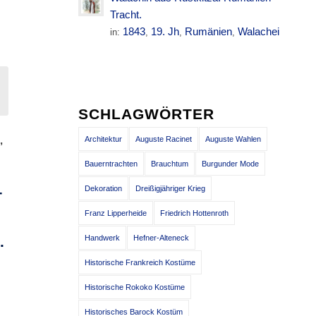
Tracht.
1843
19. Jh
Rumänien
Walachei
in:
,
,
,
SCHLAGWÖRTER
N
,
Architektur
Auguste Racinet
Auguste Wahlen
Bauerntrachten
Brauchtum
Burgunder Mode
Dekoration
Dreißigjähriger Krieg
T
Franz Lipperheide
Friedrich Hottenroth
.
Handwerk
Hefner-Alteneck
Historische Frankreich Kostüme
Historische Rokoko Kostüme
e
Historisches Barock Kostüm