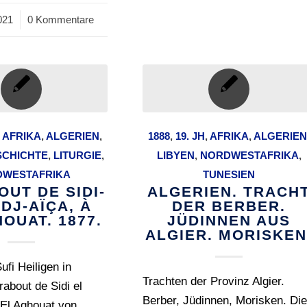
021
0 Kommentare
,
AFRIKA
,
ALGERIEN
,
1888
,
19. JH
,
AFRIKA
,
ALGERIE
SCHICHTE
,
LITURGIE
,
LIBYEN
,
NORDWESTAFRIKA
,
DWESTAFRIKA
TUNESIEN
UT DE SIDI-
ALGERIEN. TRACH
DJ-AÏÇA, À
DER BERBER.
OUAT. 1877.
JÜDINNEN AUS
ALGIER. MORISKEN
ufi Heiligen in
Trachten der Provinz Algier.
rabout de Sidi el
Berber, Jüdinnen, Morisken. Di
 El Aghouat von