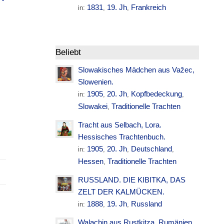
1831
19. Jh
Frankreich
in:
,
,
Beliebt
Slowakisches Mädchen aus Važec,
Slowenien.
1905
20. Jh
Kopfbedeckung
in:
,
,
,
Slowakei
Traditionelle Trachten
,
Tracht aus Selbach, Lora.
Hessisches Trachtenbuch.
1905
20. Jh
Deutschland
in:
,
,
,
Hessen
Traditionelle Trachten
,
RUSSLAND. DIE KIBITKA, DAS
ZELT DER KALMÜCKEN.
1888
19. Jh
Russland
in:
,
,
Walachin aus Rustkitza. Rumänien