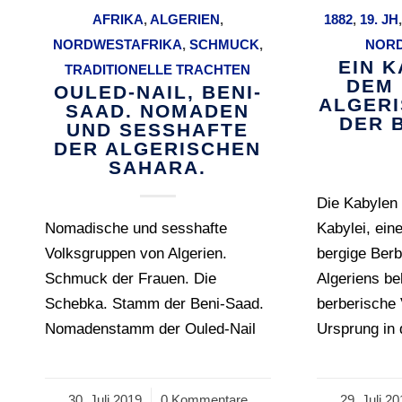
AFRIKA
,
ALGERIEN
,
1882
,
19. JH
NORDWESTAFRIKA
,
SCHMUCK
,
NOR
EIN 
TRADITIONELLE TRACHTEN
DEM 
OULED-NAIL, BENI-
ALGER
SAAD. NOMADEN
DER 
UND SESSHAFTE
DER ALGERISCHEN
SAHARA.
Die Kabylen 
Nomadische und sesshafte
Kabylei, ein
Volksgruppen von Algerien.
bergige Ber
Schmuck der Frauen. Die
Algeriens b
Schebka. Stamm der Beni-Saad.
berberische 
Nomadenstamm der Ouled-Nail
Ursprung in 
30. Juli 2019
/
0 Kommentare
29. Juli 2
/