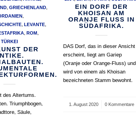
EIN DORF DER
AND
,
GRIECHENLAND
,
KHOISAN AM
ORDANIEN
,
ORANJE FLUSS IN
SCHICHTE
,
LEVANTE
,
SÜDAFRIKA.
STAFRIKA
,
ROM
,
TÜRKEI
DAS Dorf, das in dieser Ansicht
UNST DER
NTIKE.
erscheint, liegt am Gariep
ALBAUTEN.
(Oranje oder Orange-Fluss) und
UMENTALE
wird von einem als Khoisan
EKTURFORMEN.
bezeichneten Stamm bewohnt.
 des Altertums.
en. Triumphbogen,
1. August 2020
/
0 Kommentare
dttore, Säule,