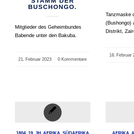
STAMM DER
BUSCHONGO.
Tanzmaske 
(Bushongo) 
Mitglieder des Geheimbundes
Distrikt, Zair
Babende unter den Bakuba.
18. Februar 
/
21. Februar 2023
/
0 Kommentare
1804
,
19. JH
,
AFRIKA
,
SÜDAFRIKA
AFRIKA
,