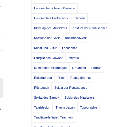
.
Historische Schweiz Kostüme
Historisches Porträtwerk
Interieur
Kleidung des Mittelalters
Kostüm der Renaissance
Kostüme der Gotik
Kunsthandwerk
Kunst und Kultur
Landschaft
Liturgisches Gewand
Militaria
Münchener Bilderbogen
Ornament
Porträt
Reiseliteratur
Ritter
Romantizismus
Rüstungen
Soldat der Renaissance
Soldat des Barock
Soldat des Mittelalters
N
,
Textildesign
Thema Japan
Topographie
Traditionelle Italien Trachten