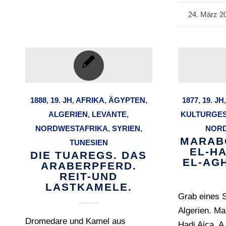
24. März 2
/
1888
,
19. JH
,
AFRIKA
,
ÄGYPTEN
,
1877
,
19. JH
ALGERIEN
,
LEVANTE
,
KULTURGE
NORDWESTAFRIKA
,
SYRIEN
,
NOR
MARABO
TUNESIEN
EL-HA
DIE TUAREGS. DAS
EL-AGH
ARABERPFERD.
REIT-UND
LASTKAMELE.
Grab eines S
Algerien. Ma
Dromedare und Kamel aus
Hadj Aica, A