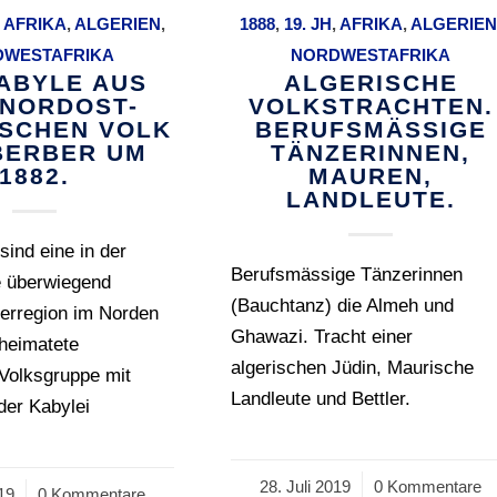
,
AFRIKA
,
ALGERIEN
,
1888
,
19. JH
,
AFRIKA
,
ALGERIE
DWESTAFRIKA
NORDWESTAFRIKA
KABYLE AUS
ALGERISCHE
NORDOST-
VOLKSTRACHTEN.
ISCHEN VOLK
BERUFSMÄSSIGE
BERBER UM
TÄNZERINNEN,
1882.
MAUREN,
LANDLEUTE.
sind eine in der
Berufsmässige Tänzerinnen
e überwiegend
(Bauchtanz) die Almeh und
berregion im Norden
Ghawazi. Tracht einer
eheimatete
algerischen Jüdin, Maurische
Volksgruppe mit
Landleute und Bettler.
der Kabylei
28. Juli 2019
/
0 Kommentare
019
0 Kommentare