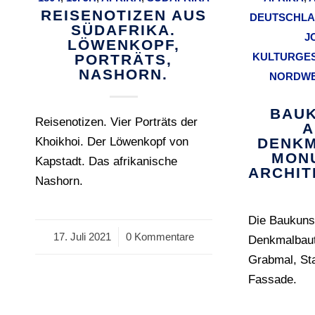
REISENOTIZEN AUS
DEUTSCHL
SÜDAFRIKA.
J
LÖWENKOPF,
KULTURGE
PORTRÄTS,
NASHORN.
NORDWE
BAUK
Reisenotizen. Vier Porträts der
A
Khoikhoi. Der Löwenkopf von
DENKM
MON
Kapstadt. Das afrikanische
ARCHIT
Nashorn.
Die Baukunst
17. Juli 2021
/
0 Kommentare
Denkmalbaut
Grabmal, Sta
Fassade.