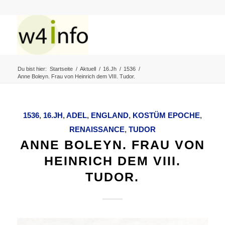
Du bist hier:
Startseite
/
Aktuell
/
16.Jh
/
1536
/
Anne Boleyn. Frau von Heinrich dem VIII. Tudor.
1536
,
16.JH
,
ADEL
,
ENGLAND
,
KOSTÜM EPOCHE
,
RENAISSANCE
,
TUDOR
ANNE BOLEYN. FRAU VON
HEINRICH DEM VIII.
TUDOR.