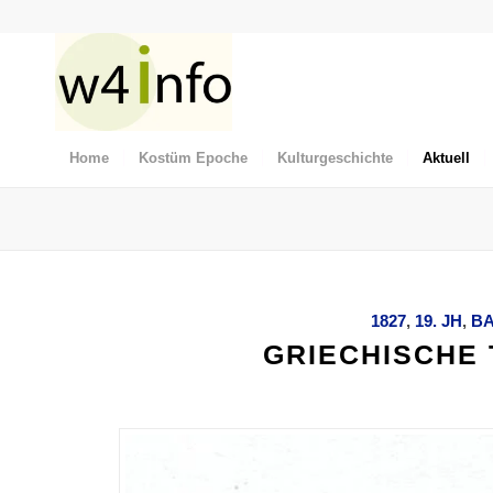
Home
Kostüm Epoche
Kulturgeschichte
Aktuell
1827
,
19. JH
,
B
GRIECHISCHE 