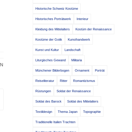
Historische Schweiz Kostüme
Historisches Porträtwerk
Interieur
Kleidung des Mittelalters
Kostüm der Renaissance
Kostüme der Gotik
Kunsthandwerk
Kunst und Kultur
Landschaft
Liturgisches Gewand
Militaria
EN
Münchener Bilderbogen
Ornament
Porträt
Reiseliteratur
Ritter
Romantizismus
Rüstungen
Soldat der Renaissance
Soldat des Barock
Soldat des Mittelalters
Textildesign
Thema Japan
Topographie
Traditionelle Italien Trachten