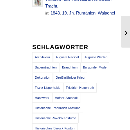
Tracht.
1843
19. Jh
Rumänien
Walachei
in:
,
,
,
Gr
Tr
SCHLAGWÖRTER
Architektur
Auguste Racinet
Auguste Wahlen
Bauerntrachten
Brauchtum
Burgunder Mode
Dekoration
Dreißigjähriger Krieg
Franz Lipperheide
Friedrich Hottenroth
Handwerk
Hefner-Alteneck
Historische Frankreich Kostüme
Historische Rokoko Kostüme
Historisches Barock Kostüm