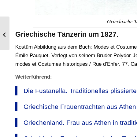
Griechische T
Anne Boleyn. Frau von Heinrich dem
Griechische Tänzerin um 1827.
VIII. Tudor.
Kostüm Abbildung aus dem Buch: Modes et Costumes H
Émile Pauquet. Verlegt von seinem Bruder Polydor-
modes et Costumes historiques / Rue d’Enfer, 77, Car
Weiterführend:
Die Fustanella. Traditionelles plissier
Griechische Frauentrachten aus Athe
Griechenland. Frau aus Athen in tradit