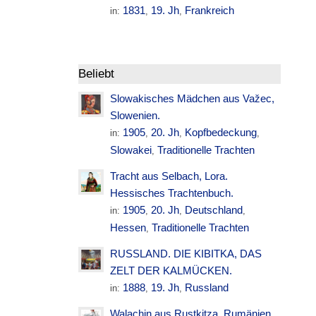
1831
19. Jh
Frankreich
in:
,
,
Beliebt
Slowakisches Mädchen aus Važec,
Slowenien.
1905
20. Jh
Kopfbedeckung
in:
,
,
,
Slowakei
Traditionelle Trachten
,
Tracht aus Selbach, Lora.
Hessisches Trachtenbuch.
1905
20. Jh
Deutschland
in:
,
,
,
Hessen
Traditionelle Trachten
,
RUSSLAND. DIE KIBITKA, DAS
ZELT DER KALMÜCKEN.
1888
19. Jh
Russland
in:
,
,
Walachin aus Rustkitza. Rumänien