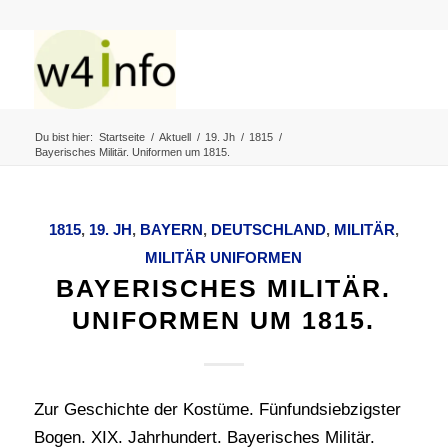
Du bist hier:
Startseite
/
Aktuell
/
19. Jh
/
1815
/
Bayerisches Militär. Uniformen um 1815.
1815
,
19. JH
,
BAYERN
,
DEUTSCHLAND
,
MILITÄR
,
MILITÄR UNIFORMEN
BAYERISCHES MILITÄR.
UNIFORMEN UM 1815.
Zur Geschichte der Kostüme. Fünfundsiebzigster
Bogen. XIX. Jahrhundert. Bayerisches Militär.