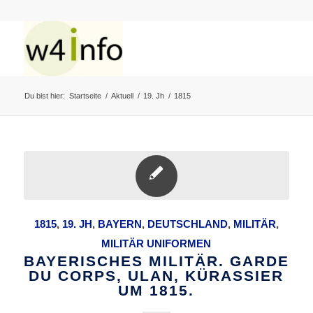
Du bist hier:
Startseite
/
Aktuell
/
19. Jh
/
1815
1815
,
19. JH
,
BAYERN
,
DEUTSCHLAND
,
MILITÄR
,
MILITÄR UNIFORMEN
BAYERISCHES MILITÄR. GARDE
DU CORPS, ULAN, KÜRASSIER
UM 1815.