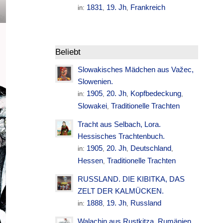
1831
19. Jh
Frankreich
in:
,
,
Beliebt
Slowakisches Mädchen aus Važec,
Slowenien.
1905
20. Jh
Kopfbedeckung
in:
,
,
,
Slowakei
Traditionelle Trachten
,
Tracht aus Selbach, Lora.
Hessisches Trachtenbuch.
1905
20. Jh
Deutschland
in:
,
,
,
Hessen
Traditionelle Trachten
,
RUSSLAND. DIE KIBITKA, DAS
ZELT DER KALMÜCKEN.
1888
19. Jh
Russland
in:
,
,
Walachin aus Rustkitza. Rumänien