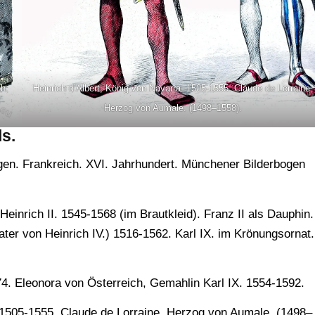
ch,
Heinrich d’Albert, König von Navarra. 1505-1555. Claude de Lorraine,
Herzog von Aumale. (1498–1558).
s.
en. Frankreich. XVI. Jahrhundert. Münchener Bilderbogen
Heinrich II. 1545-1568 (im Brautkleid). Franz II als Dauphin.
ter von Heinrich IV.) 1516-1562. Karl IX. im Krönungsornat.
4. Eleonora von Österreich, Gemahlin Karl IX. 1554-1592.
 1505-1555. Claude de Lorraine, Herzog von Aumale. (1498–