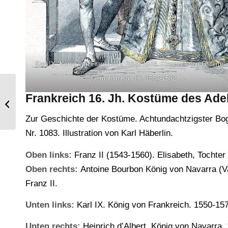
Karl IX. König von Frankreich. 1550-1574. Eleonora von Österrei
Gemahlin Karl IX. 1554-1592.
Frankreich 16. Jh. Kostüme des Adel
Die schwarze Messe. Kult der
Satanskirche.
Zur Geschichte der Kostüme. Achtundachtzigster Bog
Nr. 1083. Illustration von Karl Häberlin.
Oben links:
Franz II (1543-1560). Elisabeth, Tochter 
Oben rechts:
Antoine Bourbon König von Navarra (Va
Franz II.
Unten links:
Karl IX. König von Frankreich. 1550-157
Unten rechts:
Heinrich d’Albert, König von Navarra.