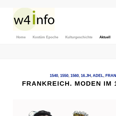
Home
Kostüm Epoche
Kulturgeschichte
Aktuell
1540
,
1550
,
1560
,
16.JH
,
ADEL
,
FRAN
FRANKREICH. MODEN IM 1