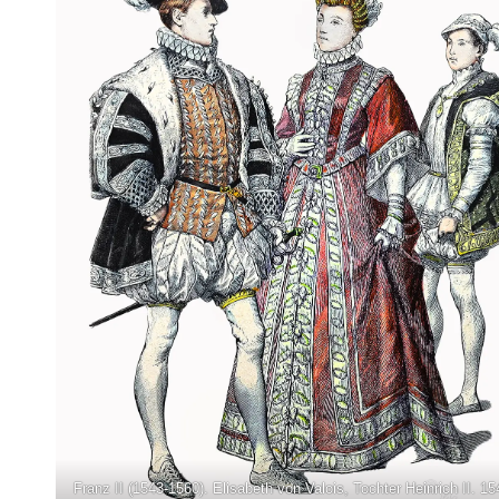
Franz II (1543-1560). Elisabeth von Valois, Tochter Heinrich II. 15