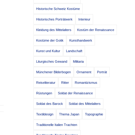
Historische Schweiz Kostüme
Historisches Porträtwerk
Interieur
Kleidung des Mittelalters
Kostüm der Renaissance
Kostüme der Gotik
Kunsthandwerk
Kunst und Kultur
Landschaft
Liturgisches Gewand
Militaria
Münchener Bilderbogen
Ornament
Porträt
Reiseliteratur
Ritter
Romantizismus
Rüstungen
Soldat der Renaissance
Soldat des Barock
Soldat des Mittelalters
Textildesign
Thema Japan
Topographie
Traditionelle Italien Trachten