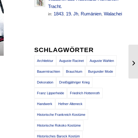
Tracht.
1843
19. Jh
Rumänien
Walachei
in:
,
,
,
SCHLAGWÖRTER
Pr
Architektur
Auguste Racinet
Auguste Wahlen
Ba
Bauerntrachten
Brauchtum
Burgunder Mode
Dekoration
Dreißigjähriger Krieg
Franz Lipperheide
Friedrich Hottenroth
Handwerk
Hefner-Alteneck
Historische Frankreich Kostüme
Historische Rokoko Kostüme
Historisches Barock Kostüm