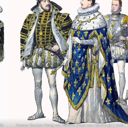
45-
Antoine Bourbon König von Navarra (Vater von Heinrich IV.) 1516-