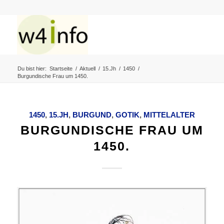
Du bist hier:
Startseite
/
Aktuell
/
15.Jh
/
1450
/
Burgundische Frau um 1450.
1450
,
15.JH
,
BURGUND
,
GOTIK
,
MITTELALTER
BURGUNDISCHE FRAU UM
1450.