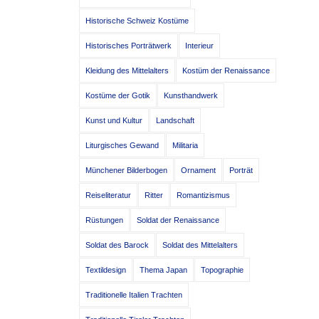
Historische Schweiz Kostüme
Historisches Porträtwerk
Interieur
Kleidung des Mittelalters
Kostüm der Renaissance
Kostüme der Gotik
Kunsthandwerk
Kunst und Kultur
Landschaft
Liturgisches Gewand
Militaria
Münchener Bilderbogen
Ornament
Porträt
Reiseliteratur
Ritter
Romantizismus
Rüstungen
Soldat der Renaissance
Soldat des Barock
Soldat des Mittelalters
Textildesign
Thema Japan
Topographie
Traditionelle Italien Trachten