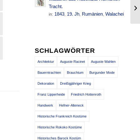
Sü
Tracht.
un
1843
19. Jh
Rumänien
Walachei
in:
,
,
,
SCHLAGWÖRTER
Architektur
Auguste Racinet
Auguste Wahlen
Bauerntrachten
Brauchtum
Burgunder Mode
Dekoration
Dreißigjähriger Krieg
Franz Lipperheide
Friedrich Hottenroth
Handwerk
Hefner-Alteneck
Historische Frankreich Kostüme
Historische Rokoko Kostüme
Historisches Barock Kostüm