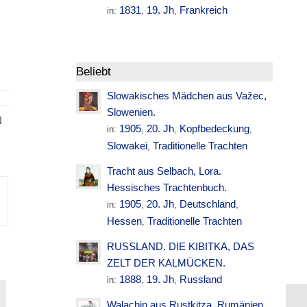
1831
19. Jh
Frankreich
in:
,
,
Beliebt
Slowakisches Mädchen aus Važec,
Slowenien.
N
1905
20. Jh
Kopfbedeckung
in:
,
,
,
Slowakei
Traditionelle Trachten
,
Tracht aus Selbach, Lora.
Hessisches Trachtenbuch.
1905
20. Jh
Deutschland
in:
,
,
,
Hessen
Traditionelle Trachten
,
RUSSLAND. DIE KIBITKA, DAS
ZELT DER KALMÜCKEN.
1888
19. Jh
Russland
in:
,
,
Walachin aus Rustkitza. Rumänien