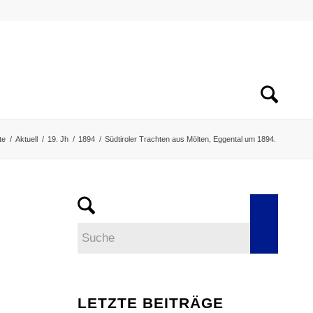
te
/
Aktuell
/
19. Jh
/
1894
/
Südtiroler Trachten aus Mölten, Eggental um 1894.
.
LETZTE BEITRÄGE