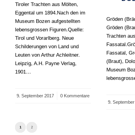
Tiroler Trachten aus Mölten,
Eggental um 1894.Nach den im
Gröden (Bräu
Museum Bozen aufgestellten
Gröden (Brau
lebensgrossen Figuren.Quelle:
Trachten au
Tirol und Vorarlberg. Neue
Fassatal.Gr
Schilderungen von Land und
Fassatal, G
Leuten von Arthur Achleitner.
(Braut), Dol
Leipzig, A.H. Payne Verlag,
Museum Boze
1901…
lebensgross
9. September 2017
/
0 Kommentare
9. September
/
1
2