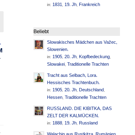
1831
19. Jh
Frankreich
in:
,
,
Beliebt
Slowakisches Mädchen aus Važec,
L
M
Slowenien.
L
1905
20. Jh
Kopfbedeckung
in:
,
,
,
Slowakei
Traditionelle Trachten
,
Tracht aus Selbach, Lora.
Hessisches Trachtenbuch.
1905
20. Jh
Deutschland
in:
,
,
,
Hessen
Traditionelle Trachten
,
RUSSLAND. DIE KIBITKA, DAS
ZELT DER KALMÜCKEN.
1888
19. Jh
Russland
in:
,
,
e
Walachin aus Rustkitza. Rumänien