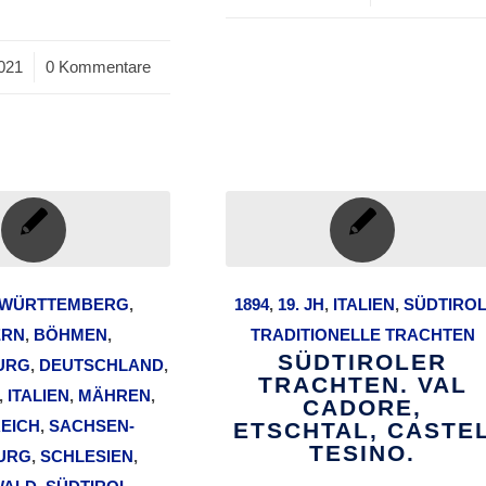
021
0 Kommentare
-WÜRTTEMBERG
,
1894
,
19. JH
,
ITALIEN
,
SÜDTIRO
ERN
,
BÖHMEN
,
TRADITIONELLE TRACHTEN
SÜDTIROLER
URG
,
DEUTSCHLAND
,
TRACHTEN. VAL
,
ITALIEN
,
MÄHREN
,
CADORE,
EICH
,
SACHSEN-
ETSCHTAL, CASTE
TESINO.
URG
,
SCHLESIEN
,