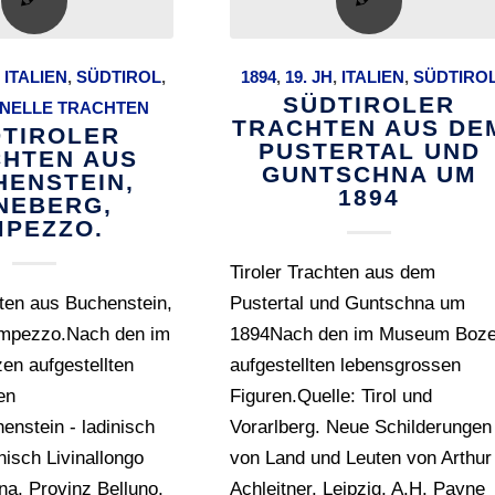
,
ITALIEN
,
SÜDTIROL
,
1894
,
19. JH
,
ITALIEN
,
SÜDTIRO
SÜDTIROLER
ONELLE TRACHTEN
TRACHTEN AUS DE
TIROLER
PUSTERTAL UND
HTEN AUS
GUNTSCHNA UM
HENSTEIN,
1894
NEBERG,
PEZZO.
Tiroler Trachten aus dem
hten aus Buchenstein,
Pustertal und Guntschna um
mpezzo.Nach den im
1894Nach den im Museum Boz
n aufgestellten
aufgestellten lebensgrossen
en
Figuren.Quelle: Tirol und
enstein - ladinisch
Vorarlberg. Neue Schilderungen
nisch Livinallongo
von Land und Leuten von Arthur
ana, Provinz Belluno,
Achleitner. Leipzig, A.H. Payne