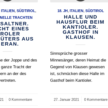
,
ITALIEN
,
SÜDTIROL
,
18. JH
,
ITALIEN
,
SÜDTIROL
HALLE UND
ONELLE TRACHTEN
HAUSFLUR BEIM
 SALTNER.
KANTIOLER.
CHT EINES
GASTHOF IN
IROLER
KLAUSEN.
ÜTERS AUS
ERAN.
Sinnsprüche grosser
e der Joppe und des
Minnesänger, deren Heimat die
e ganze Tracht der
Gegend von Klausen gewesen
ern an der des
ist, schmücken diese Halle im
ertreten.
Gasthof beim Kantioler.
021
0 Kommentare
27. Januar 2021
/
0 Kommentare