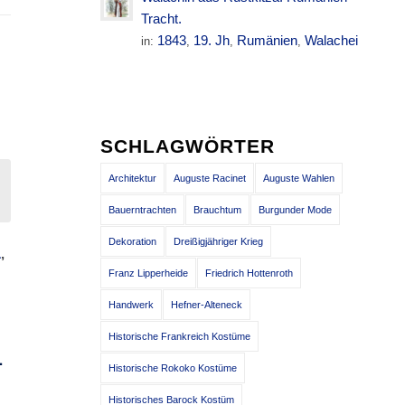
Tracht.
1843
19. Jh
Rumänien
Walachei
in:
,
,
,
SCHLAGWÖRTER
Architektur
Auguste Racinet
Auguste Wahlen
Bauerntrachten
Brauchtum
Burgunder Mode
Dekoration
Dreißigjähriger Krieg
L
,
Franz Lipperheide
Friedrich Hottenroth
Handwerk
Hefner-Alteneck
Historische Frankreich Kostüme
L
Historische Rokoko Kostüme
Historisches Barock Kostüm