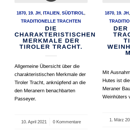
1870
,
19. JH
,
ITALIEN
,
SÜDTIROL
,
1870
,
19. JH
TRADITIONELLE TRACHTEN
TRADITI
DIE
DER
CHARAKTERISTISCHEN
TRA
MERKMALE DER
T
TIROLER TRACHT.
WEINH
M
Allgemeine Übersicht über die
Mit Ausnahm
charakteristischen Merkmale der
Hutes ist di
Tiroler Tracht, anknüpfend an die
Meraner Bau
den Meranern benachbarten
Weinhüters v
Passeyer.
1. März 2
/
10. April 2021
/
0 Kommentare