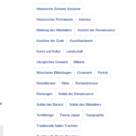
Historische Schweiz Kostüme
Historisches Porträtwerk
Interieur
Kleidung des Mittelalters
Kostüm der Renaissance
Kostüme der Gotik
Kunsthandwerk
Kunst und Kultur
Landschaft
Liturgisches Gewand
Militaria
Münchener Bilderbogen
Ornament
Porträt
Reiseliteratur
Ritter
Romantizismus
Rüstungen
Soldat der Renaissance
e
Soldat des Barock
Soldat des Mittelalters
Textildesign
Thema Japan
Topographie
Traditionelle Italien Trachten