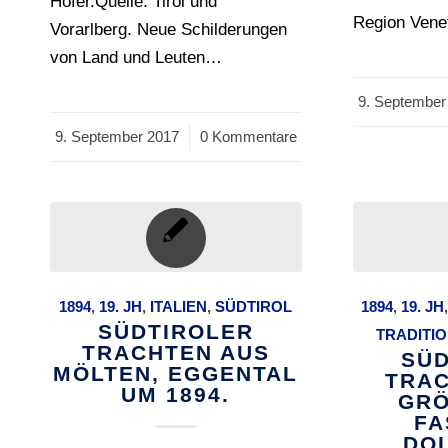
Hofer.Quelle: Tirol und
Region Vene
Vorarlberg. Neue Schilderungen
von Land und Leuten…
9. September
/
9. September 2017
/
0 Kommentare
1894
,
19. JH
,
ITALIEN
,
SÜDTIROL
1894
,
19. JH
SÜDTIROLER
TRADITI
TRACHTEN AUS
SÜD
MÖLTEN, EGGENTAL
TRAC
UM 1894.
GRÖ
FA
DO