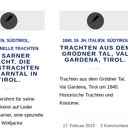
EN
,
SÜDTIROL
,
1840
,
19. JH
,
ITALIEN
,
SÜDTIRO
TRACHTEN AUS DE
ONELLE TRACHTEN
GRÖDNER TAL, VA
E SARNER
GARDENA, TIROL.
CHT. DIE
STRACHTEN
SARNTAL IN
TIROL.
Trachten aus dem Grödner Tal,
Val Gardena, Tirol um 1840.
Historische Trachten und
berühmt für seine
Kostüme.
ckerei auf Leder
rner, eine spezielle
 Wolljacke.
17. Februar 2019
/
0 Kommentar