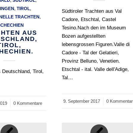
WALD
,
SÜDTIROL
,
INGEN
,
TIROL
,
Südtiroler Trachten aus Val
ONELLE TRACHTEN
,
Cadore, Etschtal, Castel
SCHECHIEN
Tesino.Nach den im Museum
HTEN AUS
Bozen aufgestellten
SCHLAND,
TIROL,
lebensgrossen Figuren.Valle di
HECHIEN.
Cadore - Tal der Gelatieri,
Provinz Belluno, Venetien.
Etschtal - ital. Valle dell'Adige,
 Deutschland, Tirol,
Tal…
9. September 2017
/
0 Kommentar
2019
0 Kommentare