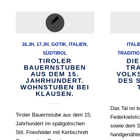
16.JH
,
17.JH
,
GOTIK
,
ITALIEN
,
ITALI
SÜDTIROL
TRADITI
TIROLER
DI
BAUERNSTUBEN
TRA
AUS DEM 15.
VOLK
JAHRHUNDERT.
DES 
WOHNSTUBEN BEI
KLAUSEN.
Das Tal ist 
Tiroler Bauernstube aus dem 15.
Federkielsti
Jahrhundert im spätgotischen
sowie dem Sa
Stil. Friesfelder mit Kerbschnitt
handgenähte