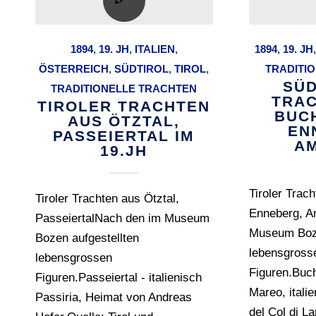
1894
,
19. JH
,
ITALIEN
,
1894
,
19. JH
ÖSTERREICH
,
SÜDTIROL
,
TIROL
,
TRADITI
SÜD
TRADITIONELLE TRACHTEN
TRAC
TIROLER TRACHTEN
BUC
AUS ÖTZTAL,
EN
PASSEIERTAL IM
AM
19.JH
Tiroler Trac
Tiroler Trachten aus Ötztal,
Enneberg, A
PasseiertalNach den im Museum
Museum Boze
Bozen aufgestellten
lebensgross
lebensgrossen
Figuren.Buch
Figuren.Passeiertal - italienisch
Mareo, italie
Passiria, Heimat von Andreas
del Col di L