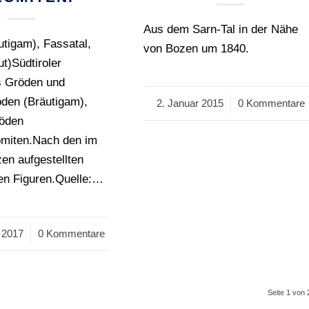
Aus dem Sarn-Tal in der Nähe
tigam), Fassatal,
von Bozen um 1840.
t)Südtiroler
s Gröden und
öden (Bräutigam),
2. Januar 2015
/
0 Kommentare
röden
omiten.Nach den im
n aufgestellten
en Figuren.Quelle:…
 2017
0 Kommentare
Seite 1 von 