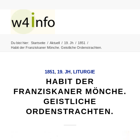
Du bist hier:
Startseite
/
Aktuell
/
19. Jh
/
1851
/
Habit der Franziskaner Mönche. Geistliche Ordenstrachten.
1851
,
19. JH
,
LITURGIE
HABIT DER
FRANZISKANER MÖNCHE.
GEISTLICHE
ORDENSTRACHTEN.