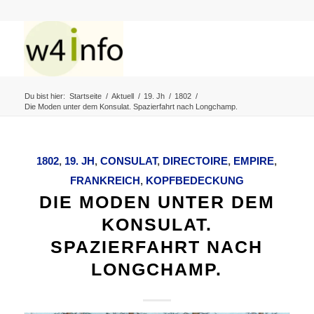
Du bist hier:
Startseite
/
Aktuell
/
19. Jh
/
1802
/
Die Moden unter dem Konsulat. Spazierfahrt nach Longchamp.
1802
,
19. JH
,
CONSULAT
,
DIRECTOIRE
,
EMPIRE
,
FRANKREICH
,
KOPFBEDECKUNG
DIE MODEN UNTER DEM
KONSULAT.
SPAZIERFAHRT NACH
LONGCHAMP.