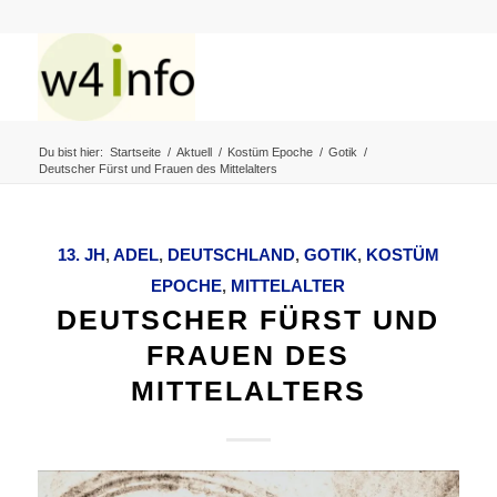
Du bist hier:
Startseite
/
Aktuell
/
Kostüm Epoche
/
Gotik
/
Deutscher Fürst und Frauen des Mittelalters
13. JH
,
ADEL
,
DEUTSCHLAND
,
GOTIK
,
KOSTÜM
EPOCHE
,
MITTELALTER
DEUTSCHER FÜRST UND
FRAUEN DES
MITTELALTERS