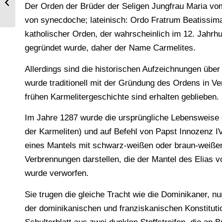
Gesellschaften – Rom.
Der Orden der Brüder der Seligen Jungfrau Maria v
von synecdoche; lateinisch: Ordo Fratrum Beatissim
katholischer Orden, der wahrscheinlich im 12. Jahrh
gegründet wurde, daher der Name Carmelites.
Allerdings sind die historischen Aufzeichnungen über 
wurde traditionell mit der Gründung des Ordens in V
frühen Karmelitergeschichte sind erhalten geblieben.
Im Jahre 1287 wurde die ursprüngliche Lebensweise d
der Karmeliten) und auf Befehl von Papst Innozenz IV
eines Mantels mit schwarz-weißen oder braun-weißen 
Verbrennungen darstellen, die der Mantel des Elias vo
wurde verworfen.
Sie trugen die gleiche Tracht wie die Dominikaner, n
der dominikanischen und franziskanischen Konstitutio