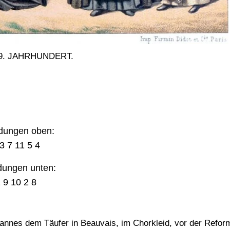
9. JAHRHUNDERT.
ldungen oben:
3 7 11 5 4
dungen unten:
 9 10 2 8
nnes dem Täufer in Beauvais, im Chorkleid, vor der Refor