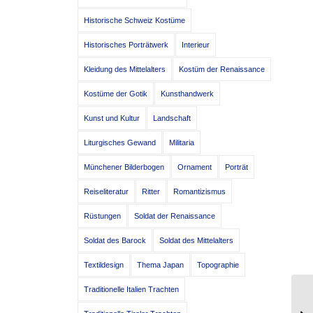
Historische Schweiz Kostüme
Historisches Porträtwerk
Interieur
Kleidung des Mittelalters
Kostüm der Renaissance
Kostüme der Gotik
Kunsthandwerk
Kunst und Kultur
Landschaft
Liturgisches Gewand
Militaria
Münchener Bilderbogen
Ornament
Porträt
Reiseliteratur
Ritter
Romantizismus
Rüstungen
Soldat der Renaissance
Soldat des Barock
Soldat des Mittelalters
Textildesign
Thema Japan
Topographie
Traditionelle Italien Trachten
Kl