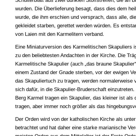
Schulterblatt aus zwei dunklen Stoffstreifen, die an
wurden. Die Überlieferung besagt, dass dies dem hei
wurde, die ihm erschien und versprach, dass alle, di
gekleidet starben, gerettet werden würden. Es entstan
von Laien mit den Karmelitern verband.
Eine Miniaturversion des Karmelitischen Skapuliers i
zu den beliebtesten Andachten in der Kirche. Die Tr
Karmelitische Skapulier (auch „das braune Skapulier“
einem Zustand der Gnade sterben, vor der ewigen Ver
das Skapuliertuch zu tragen, werden normalerweise v
sich dafür, in die Skapulier-Bruderschaft einzutreten
Berg Karmel tragen ein Skapulier, das kleiner ist als
tragen, aber immer noch größer als das hingebungsvo
Der Orden wird von der katholischen Kirche als unte
betrachtet und hat daher eine starke marianische Ve