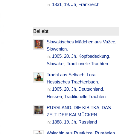
1831
19. Jh
Frankreich
in:
,
,
Beliebt
Slowakisches Mädchen aus Važec,
Slowenien.
1905
20. Jh
Kopfbedeckung
in:
,
,
,
Slowakei
Traditionelle Trachten
,
Tracht aus Selbach, Lora.
Hessisches Trachtenbuch.
1905
20. Jh
Deutschland
in:
,
,
,
Hessen
Traditionelle Trachten
,
RUSSLAND. DIE KIBITKA, DAS
ZELT DER KALMÜCKEN.
1888
19. Jh
Russland
in:
,
,
Walachin aus Rustkitza. Rumänien