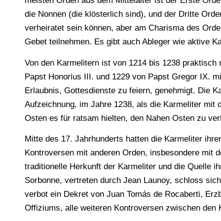
meisten Orden aus dem Mittelalter ist der Erste Orde
die Nonnen (die klösterlich sind), und der Dritte Orde
verheiratet sein können, aber am Charisma des Orden
Gebet teilnehmen. Es gibt auch Ableger wie aktive Ka
Von den Karmelitern ist von 1214 bis 1238 praktisch 
Papst Honorius III. und 1229 von Papst Gregor IX. mi
Erlaubnis, Gottesdienste zu feiern, genehmigt. Die Ka
Aufzeichnung, im Jahre 1238, als die Karmeliter m
Osten es für ratsam hielten, den Nahen Osten zu ver
Mitte des 17. Jahrhunderts hatten die Karmeliter ihren
Kontroversen mit anderen Orden, insbesondere mit de
traditionelle Herkunft der Karmeliter und die Quelle ih
Sorbonne, vertreten durch Jean Launoy, schloss sich 
verbot ein Dekret von Juan Tomás de Rocaberti, Erzb
Offiziums, alle weiteren Kontroversen zwischen den 