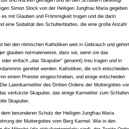
 Brust und Rücken getragen und an den Schultern befestigt
ligen Simon Stock von der Heiligen Jungfrau Maria gegeben
e es mit Glauben und Frömmigkeit trugen und die darin
d eine Sodalität des Schulterblattes, die eine große Anzahl
st bei den römischen Katholiken weit in Gebrauch und gehör
äger glauben normalerweise, dass sie, wenn sie das
 oder einfach „das Skapulier“ genannt) treu tragen und in
dammnis gerettet werden. Katholiken, die sich entscheiden
on einem Priester eingeschrieben, und einige entscheiden
. Die Laienkarmeliter des Dritten Ordens der Muttergottes v
 das verkürzte Skapulier, das einige Karmeliter zum Schlafen
lle Skapulier.
r dem besonderen Schutz der Heiligen Jungfrau Maria
rehrung der Muttergottes vom Berg Karmel. Wie in den