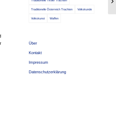
Traditionelle Tiroler Trachten
vo
Traditionelle Österreich Trachten
Volkskunde
Volkskunst
Waffen
d
r
Über
Kontakt
Impressum
Datenschutzerklärung