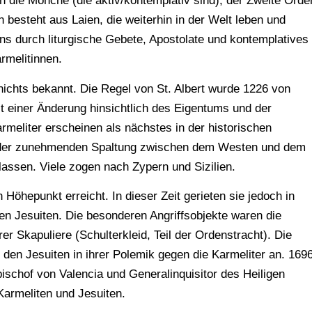
n die Mönche (die aktiv/kontemplativ sind), der Zweite Orde
n besteht aus Laien, die weiterhin in der Welt leben und
s durch liturgische Gebete, Apostolate und kontemplatives
rmelitinnen.
nichts bekannt. Die Regel von St. Albert wurde 1226 von
t einer Änderung hinsichtlich des Eigentums und der
rmeliter erscheinen als nächstes in der historischen
it der zunehmenden Spaltung zwischen dem Westen und dem
lassen. Viele zogen nach Zypern und Sizilien.
 Höhepunkt erreicht. In dieser Zeit gerieten sie jedoch in
n Jesuiten. Die besonderen Angriffsobjekte waren die
rer Skapuliere (Schulterkleid, Teil der Ordenstracht). Die
den Jesuiten in ihrer Polemik gegen die Karmeliter an. 169
ischof von Valencia und Generalinquisitor des Heiligen
Karmeliten und Jesuiten.