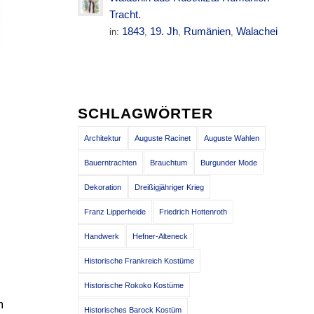
Tracht.
1843
19. Jh
Rumänien
Walachei
in:
,
,
,
SCHLAGWÖRTER
Architektur
Auguste Racinet
Auguste Wahlen
Bauerntrachten
Brauchtum
Burgunder Mode
Dekoration
Dreißigjähriger Krieg
Franz Lipperheide
Friedrich Hottenroth
Handwerk
Hefner-Alteneck
Historische Frankreich Kostüme
Historische Rokoko Kostüme
m
Historisches Barock Kostüm