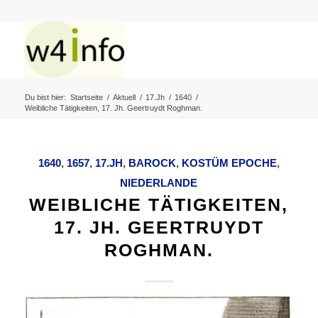
Du bist hier:
Startseite
/
Aktuell
/
17.Jh
/
1640
/
Weibliche Tätigkeiten, 17. Jh. Geertruydt Roghman.
1640
,
1657
,
17.JH
,
BAROCK
,
KOSTÜM EPOCHE
,
NIEDERLANDE
WEIBLICHE TÄTIGKEITEN,
17. JH. GEERTRUYDT
ROGHMAN.