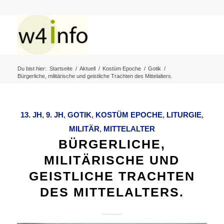
Du bist hier:
Startseite
/
Aktuell
/
Kostüm Epoche
/
Gotik
/
Bürgerliche, militärische und geistliche Trachten des Mittelalters.
13. JH
,
9. JH
,
GOTIK
,
KOSTÜM EPOCHE
,
LITURGIE
,
MILITÄR
,
MITTELALTER
BÜRGERLICHE,
MILITÄRISCHE UND
GEISTLICHE TRACHTEN
DES MITTELALTERS.